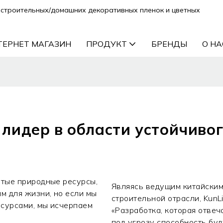
строительных/домашних декоративных пленок и цветных
ТЕРНЕТ МАГАЗИН
ПРОДУКТ
БРЕНДЫ
О НА
 — лидер в области устойчиво
атые природные ресурсы,
Являясь ведущим китайским
м для жизни, но если мы
строительной отрасли, KunL
есурсами, мы исчерпаем
«Разработка, которая отвеч
под угрозу способность бу