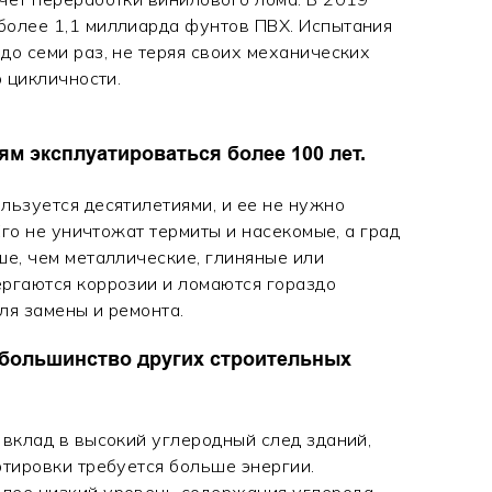
более 1,1 миллиарда фунтов ПВХ. Испытания
до семи раз, не теряя своих механических
о цикличности.
ям эксплуатироваться более 100 лет.
льзуется десятилетиями, и ее не нужно
Его не уничтожат термиты и насекомые, а град
е, чем металлические, глиняные или
ергаются коррозии и ломаются гораздо
ля замены и ремонта.
 большинство других строительных
 вклад в высокий углеродный след зданий,
ртировки требуется больше энергии.
лее низкий уровень содержания углерода.