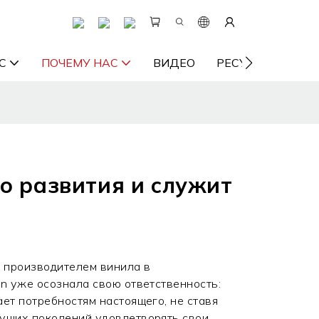
С
ПОЧЕМУ НАС
ВИДЕО
РЕСУРС
СВ
го развития и служит
 производителем винила в
in уже осознала свою ответственность:
ает потребностям настоящего, не ставя
дущих поколений удовлетворять свои