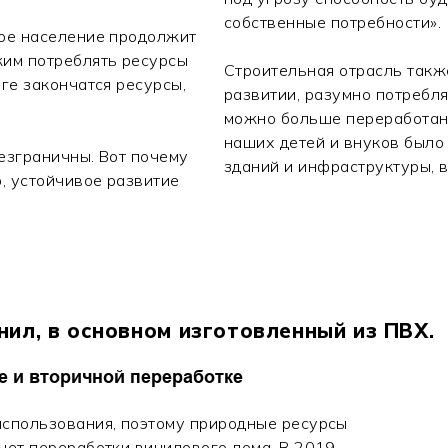
собственные потребности».
кое население продолжит
жим потреблять ресурсы
Строительная отрасль такж
ге закончатся ресурсы,
развитии, разумно потребл
можно больше переработан
наших детей и внуков было
езграничны. Вот почему
зданий и инфраструктуры, 
ю, устойчивое развитие
нил, в основном изготовленный из ПВХ.
е и вторичной переработке
использования, поэтому природные ресурсы
чет переработки винилового лома. В 2019