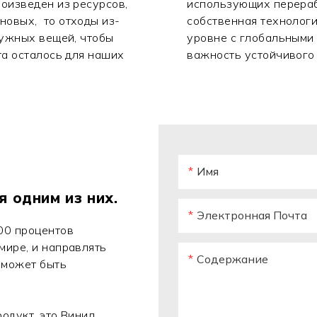
роизведен из ресурсов,
использующих перераб
новых, то отходы из-
собственная технология
нужных вещей, чтобы
уровне с глобальными
та осталось для наших
важность устойчивого
Имя
я одним из них.
Электронная Почта
00 процентов
мире, и направлять
Содержание
о может быть
одукт, это Винил.