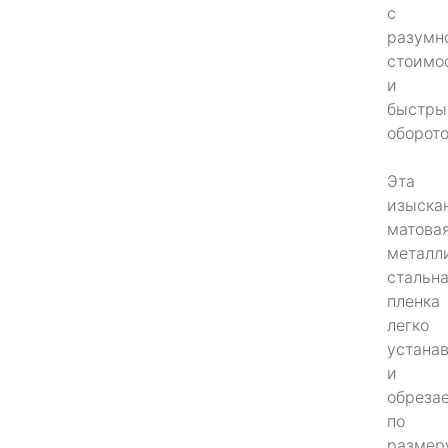
с
разумн
стоимо
и
быстр
оборот
Эта
изыска
матова
металл
стальн
пленка
легко
устана
и
обреза
по
размер