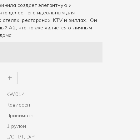
винила создает элегантную и
что делает его идеальным для
 отелях, ресторанах, KTV и виллах. Он
ный A2, что также является отличным
дома.
KW014
Кавиосен
Принимать
1 рулон
L/C, T/T, D/P