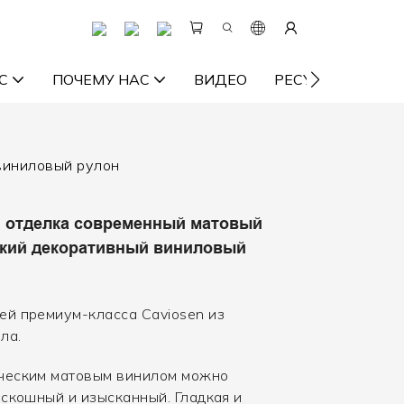
С
ПОЧЕМУ НАС
ВИДЕО
РЕСУРС
СВ
виниловый рулон
 отделка современный матовый
ский декоративный виниловый
й премиум-класса Caviosen из
ла.
ческим матовым винилом можно
оскошный и изысканный. Гладкая и