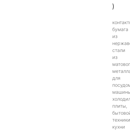
)
контакт
бумага
из
нержа
стали
из
матово
металл
для
посудо
машины
холодил
плиты,
бытово
техники
кухни