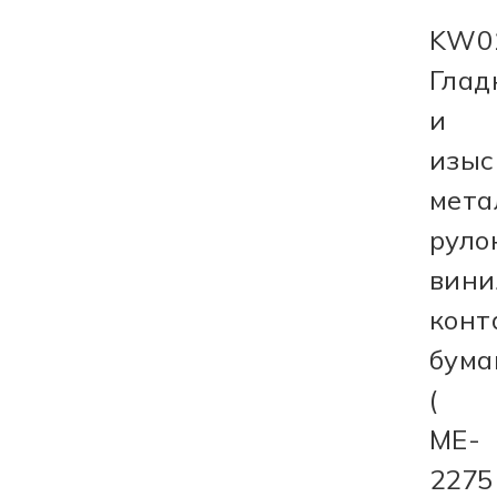
KW0
Глад
и
изыс
мета
руло
вини
конт
бума
(
ME-
2275