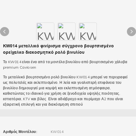
KW014 μεταλλικό φινίρισμα σύγχρονο βουρτσισμένο
ορείχαλκο διακοσμητικό ρολό βινυλίου
Το KW014 είναι ένα από τα μοντέλα βινυλίου από βουρτσισμένο χάλυβα
premium Caviosen
Το μεταλλικό βουρτσισμένο ρολό βινυλίου KW014 μπορεί να περιγραφεί
ως πολυτελές και εκλεπτυσμένο. Η λεία και γυαλιστερή επιφάνεια του
βινυλίου δημιουργεί μια κομψή και εκλεπτυσμένη ατμόσφαιρα,
καθιστώντας το ιδανικό για χρήση σε ξενοδοχεία υψηλής ποιότητας,
εστιατόρια, KTV και βίλες Είναι αδιάβροχο και πυρίμαχο Α2 που είναι
εξαιρετική επιλογή και για διακόσμηση σπιτιού
Αριθμός Μοντέλου:
KW014