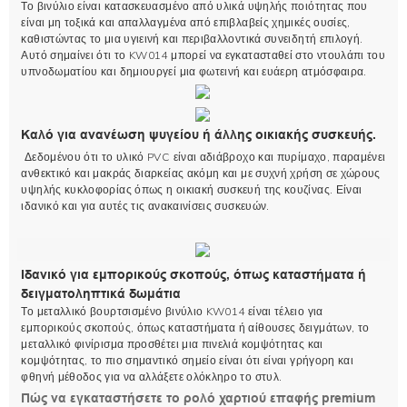
Το βινύλιο είναι κατασκευασμένο από υλικά υψηλής ποιότητας που
είναι μη τοξικά και απαλλαγμένα από επιβλαβείς χημικές ουσίες,
καθιστώντας το μια υγιεινή και περιβαλλοντικά συνειδητή επιλογή.
Αυτό σημαίνει ότι το KW014 μπορεί να εγκατασταθεί στο ντουλάπι του
υπνοδωματίου και δημιουργεί μια φωτεινή και ευάερη ατμόσφαιρα.
Καλό για ανανέωση ψυγείου ή άλλης οικιακής συσκευής.
Δεδομένου ότι το υλικό PVC είναι αδιάβροχο και πυρίμαχο, παραμένει
ανθεκτικό και μακράς διαρκείας ακόμη και με συχνή χρήση σε χώρους
υψηλής κυκλοφορίας όπως η οικιακή συσκευή της κουζίνας. Είναι
ιδανικό και για αυτές τις ανακαινίσεις συσκευών.
Ιδανικό για εμπορικούς σκοπούς, όπως καταστήματα ή
δειγματοληπτικά δωμάτια
Το μεταλλικό βουρτσισμένο βινύλιο KW014 είναι τέλειο για
εμπορικούς σκοπούς, όπως καταστήματα ή αίθουσες δειγμάτων, το
μεταλλικό φινίρισμα προσθέτει μια πινελιά κομψότητας και
κομψότητας, το πιο σημαντικό σημείο είναι ότι είναι γρήγορη και
φθηνή μέθοδος για να αλλάξετε ολόκληρο το στυλ.
Πώς να εγκαταστήσετε το ρολό χαρτιού επαφής premium