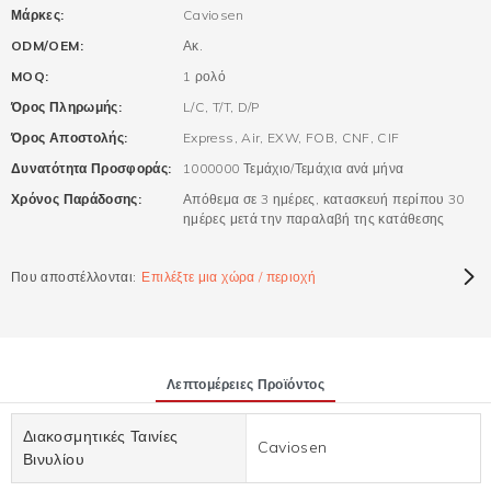
Μάρκες:
Caviosen
ODM/OEM:
Ακ.
MOQ:
1 ρολό
Όρος Πληρωμής:
L/C, T/T, D/P
Όρος Αποστολής:
Express, Air, EXW, FOB, CNF, CIF
Δυνατότητα Προσφοράς:
1000000 Τεμάχιο/Τεμάχια ανά μήνα
Χρόνος Παράδοσης:
Απόθεμα σε 3 ημέρες, κατασκευή περίπου 30
ημέρες μετά την παραλαβή της κατάθεσης
Που αποστέλλονται:
Επιλέξτε μια χώρα / περιοχή
Λεπτομέρειες Προϊόντος
Διακοσμητικές Ταινίες
Caviosen
Βινυλίου