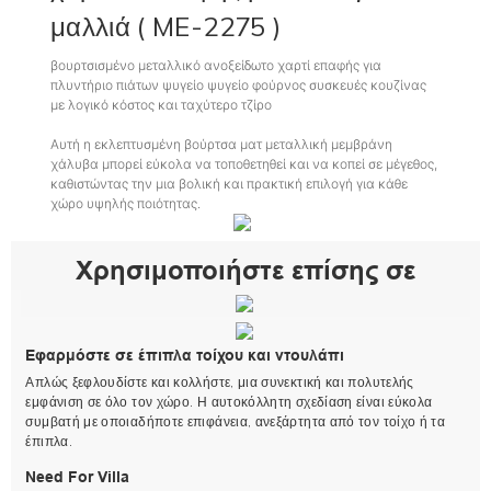
μαλλιά
(
ME-2275
)
βουρτσισμένο μεταλλικό ανοξείδωτο χαρτί επαφής για
πλυντήριο πιάτων ψυγείο ψυγείο φούρνος συσκευές κουζίνας
με λογικό κόστος και ταχύτερο τζίρο
Αυτή η εκλεπτυσμένη βούρτσα ματ μεταλλική μεμβράνη
χάλυβα μπορεί εύκολα να τοποθετηθεί και να κοπεί σε μέγεθος,
καθιστώντας την μια βολική και πρακτική επιλογή για κάθε
χώρο υψηλής ποιότητας.
Χρησιμοποιήστε επίσης σε
Εφαρμόστε σε έπιπλα τοίχου και ντουλάπι
Απλώς ξεφλουδίστε και κολλήστε, μια συνεκτική και πολυτελής
εμφάνιση σε όλο τον χώρο. Η αυτοκόλλητη σχεδίαση είναι εύκολα
συμβατή με οποιαδήποτε επιφάνεια, ανεξάρτητα από τον τοίχο ή τα
έπιπλα.
Need For Villa