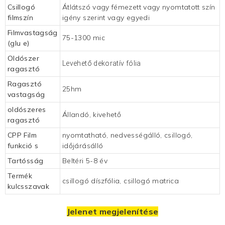
Csillogó
Átlátszó vagy fémezett vagy nyomtatott szín
filmszín
igény szerint vagy egyedi
Filmvastagság
75-1300 mic
(glu
e)
Oldószer
Levehető dekoratív fólia
ragasztó
Ragasztó
25hm
vastagság
oldószeres
Állandó, kivehető
ragasztó
CPP Film
nyomtatható, nedvességálló, csillogó,
funkció
s
időjárásálló
Tartósság
Beltéri 5-8 év
Termék
csillogó díszfólia, csillogó matrica
kulcsszavak
Jelenet megjelenítése