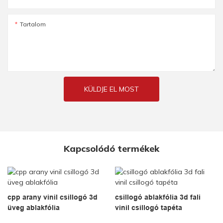
Tartalom
KÜLDJE EL MOST
Kapcsolódó termékek
cpp arany vinil csillogó 3d
csillogó ablakfólia 3d fali
üveg ablakfólia
vinil csillogó tapéta