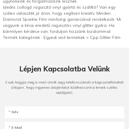
ügynökeink és forgalmazóink lesznek.
Ideális csillogó ragasztó vinyl gyártó és szállító? Van egy
széles választék jó áron, hogy segítsen kreatív. Minden
Diamond Sparkle Film minőségi garanciával rendelkezik. Mi
vagyunk a kínai eredetű ragasztós vinyl glitter gyára. Ha
bármilyen kérdése van, forduljon hozzánk bizalommal.
Termék kategóriák :
Egyedi vinil termékek
>
Cpp Glitter Film
Lépjen Kapcsolatba Velünk
Csak hagyja meg e-mail-címét vagy telefonszámát a kapcsolatfelvételi
űrlapon, hogy ingyenes árajánlatot küldhessünk a tervek széles
skálájáról.
Név
E-Mail