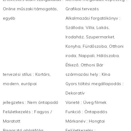
Online műszaki támogatás,
Grafikai tervezés
egyéb
Alkalmazási forgatókönyv
:
Szálloda, Villa, Lakás,
Irodaház, Szupermarket,
Konyha, Fürdőszoba, Otthoni
iroda, Nappali, Hálószoba,
Étkező, Otthoni Bár
tervezési stílus
:
Kortárs,
származási hely
:
Kína
modern, európai
Gyors töltési megállapodás
:
Dekoratív
jellegzetes
:
Nem öntapadó
Varieté
:
Üveg filmek
Felületkezelés
:
Fagyos /
Funkció
:
Öntapadós
Maratott
Márkanév
:
Hongtai
Ragasztó ablakfólia
Felületkezelés
: