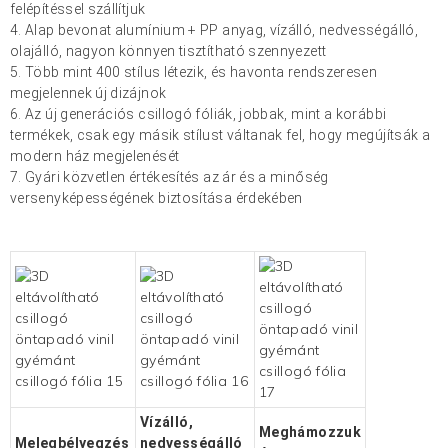
felépítéssel szállítjuk
4. Alap bevonat alumínium + PP anyag, vízálló, nedvességálló,
olajálló, nagyon könnyen tisztítható szennyezett
5. Több mint 400 stílus létezik, és havonta rendszeresen
megjelennek új dizájnok
6. Az új generációs csillogó fóliák, jobbak, mint a korábbi
termékek, csak egy másik stílust váltanak fel, hogy megújítsák a
modern ház megjelenését
7. Gyári közvetlen értékesítés az ár és a minőség
versenyképességének biztosítása érdekében
Vízálló,
Meghámozzuk
Melegbélyegzés
nedvességálló