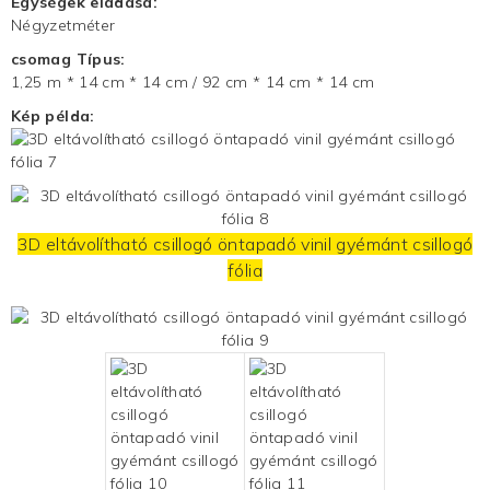
Egységek eladása:
Négyzetméter
csomag Típus:
1,25 m * 14 cm * 14 cm / 92 cm * 14 cm * 14 cm
Kép példa:
3D eltávolítható csillogó öntapadó vinil gyémánt csillogó
fólia