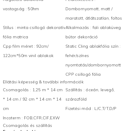
vastagság
:
50hm
Dombornyomott, matt /
maratott, átlátszatlan, foltos
Stílus
:
minta csillogó dekoratív
Alkalmazás
:
fali ablaküveg
fólia matrica
bútor dekoráció
Cpp film méret
:
92cm/
Static Cling ablakfólia szín
:
122cm*50m vinil ablakok
fehér/színes
nyomtatás/dombornyomott
CPP csillogó fólia
Ellátási képesség & további információk
Csomagolás
:
1,25 m * 14 cm
Szállítás
:
óceán, levegő,
* 14 cm / 92 cm * 14 cm * 14
szárazföld
cm
Fizetési mód
:
L/C,T/T,D/P
Incoterm
:
FOB,CFR,CIF,EXW
Csomagolás és szállítás