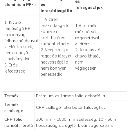
és
alumínium PP-n
és
felragasztjuk
lerakódásgátló
1. Vízálló
1. Kiváló
1.A termék
lerakódásgátló,
minőségű PP
már hátsó
könnyen
fóliaanyag
ragasztóval
tisztítható és
felhasználásával
ellátott
karbantartható
2. Élénk színek,
2. Védje meg a
2. A ragasztó
nem könnyű
ragadós tárgyat,
eltávolítható,
elhalványulni
nedvességálló,
nem
3. Erős
nem könnyen
véglegesen
lefedettség
penészedik
Termék
Prémium csillámos fólia dekorfólia
Termék
CPP csillogó fólia bútor falüveghez
minősége
CPP fólia
300 mm - 1500 mm szélesség, 10 - 50 m
normál méretű
hosszúság az ügyfél kívánsága szerint