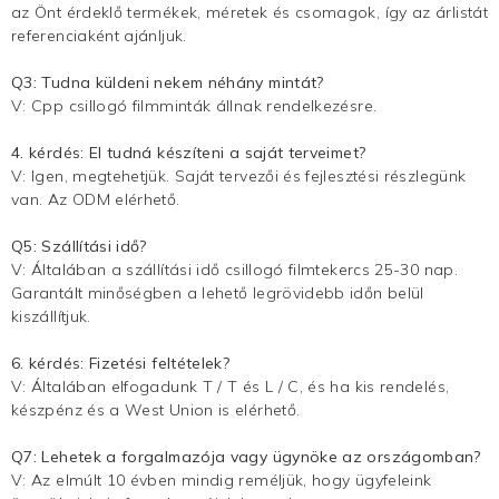
az Önt érdeklő termékek, méretek és csomagok, így az árlistát
referenciaként ajánljuk.
Q3: Tudna küldeni nekem néhány mintát?
V: Cpp csillogó filmminták állnak rendelkezésre.
4. kérdés: El tudná készíteni a saját terveimet?
V: Igen, megtehetjük. Saját tervezői és fejlesztési részlegünk
van. Az ODM elérhető.
Q5: Szállítási idő?
V: Általában a szállítási idő
csillogó filmtekercs
25-30 nap.
Garantált minőségben a lehető legrövidebb időn belül
kiszállítjuk.
6. kérdés: Fizetési feltételek?
V: Általában elfogadunk T / T és L / C, és ha kis rendelés,
készpénz és a West Union is elérhető.
Q7: Lehetek a forgalmazója vagy ügynöke az országomban?
V: Az elmúlt 10 évben mindig reméljük, hogy ügyfeleink