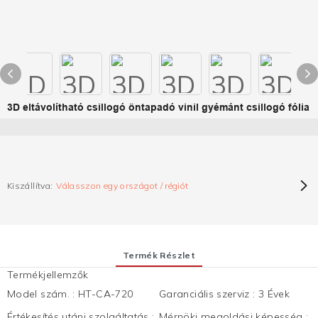
3D eltávolítható csillogó öntapadó vinil gyémánt csillogó fólia
Kiszállítva:
Válasszon egy országot / régiót
Termék Részlet
Termékjellemzők
Model szám.
:
HT-CA-720
Garanciális szerviz
:
3 Évek
Értékesítés utáni szolgáltatás
:
Mérnöki megoldási képesség
: