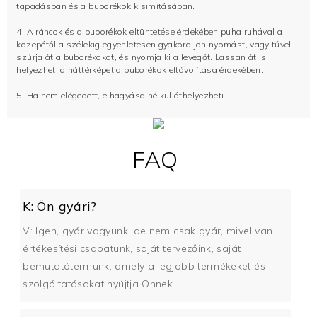
tapadásban és a buborékok kisimításában.
4. A ráncok és a buborékok eltüntetése érdekében puha ruhával a
közepétől a szélekig egyenletesen gyakoroljon nyomást, vagy tűvel
szúrja át a buborékokat, és nyomja ki a levegőt. Lassan át is
helyezheti a háttérképet a buborékok eltávolítása érdekében.
5. Ha nem elégedett, elhagyása nélkül áthelyezheti.
FAQ
K: Ön gyári?
V: Igen, gyár vagyunk, de nem csak gyár, mivel van
értékesítési csapatunk, saját tervezőink, saját
bemutatótermünk, amely a legjobb termékeket és
szolgáltatásokat nyújtja Önnek.