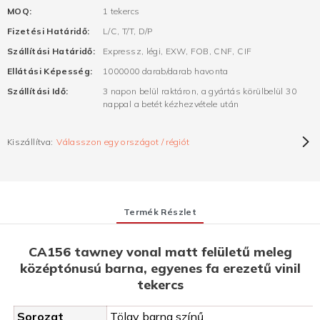
MOQ:
1 tekercs
Fizetési Határidő:
L/C, T/T, D/P
Szállítási Határidő:
Expressz, légi, EXW, FOB, CNF, CIF
Ellátási Képesség:
1000000 darab/darab havonta
Szállítási Idő:
3 napon belül raktáron, a gyártás körülbelül 30
nappal a betét kézhezvétele után
Kiszállítva:
Válasszon egy országot / régiót
Termék Részlet
CA156 tawney vonal matt felületű meleg
középtónusú barna, egyenes fa erezetű vinil
tekercs
Sorozat
Tölgy barna színű