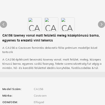
CA156 tawney vonal matt felületű meleg középtónusú barna,
egyenes fa erezetű vinil tekercs
A CA156 a Caviosen famintás dekoratív fólia prémium modelljei közé
tartozik
A CA156 építészeti bevonatú tawney vonal, matt felület, meleg, közepes
tónusú barna, egyenes szálú faanyag. fekete szemcsézettség fut végig a
mintán, hő- és karcálló felülettel ideális konyhába, fürdőszobába & túl.
Model Szám:
CA156
Márka:
Caviosen
ODM/OEM:
Elfogad