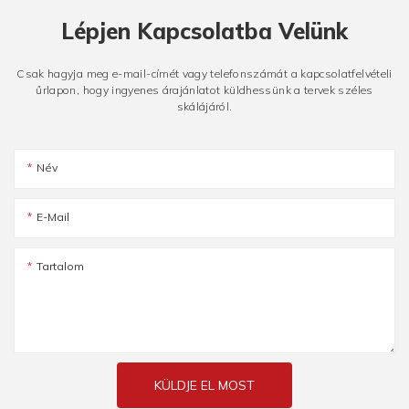
Lépjen Kapcsolatba Velünk
Csak hagyja meg e-mail-címét vagy telefonszámát a kapcsolatfelvételi
űrlapon, hogy ingyenes árajánlatot küldhessünk a tervek széles
skálájáról.
Név
E-Mail
Tartalom
KÜLDJE EL MOST