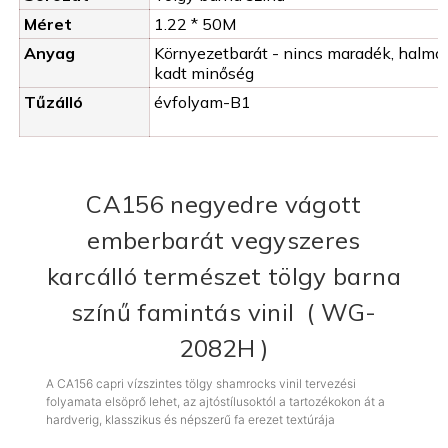
Méret
1.22 * 50M
Anyag
Környezetbarát - nincs maradék, halmo
kadt minőség
Tűzálló
évfolyam-B1
CA156
negyedre vágott
emberbarát vegyszeres
karcálló természet tölgy barna
színű famintás vinil (
WG-
2082H
)
A CA156 capri vízszintes tölgy shamrocks vinil tervezési
folyamata elsöprő lehet, az ajtóstílusoktól a tartozékokon át a
hardverig, klasszikus és népszerű fa erezet textúrája