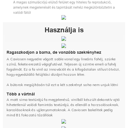
A magas szimulációjú elülső felület egy hiteles fa reprodukció,
amelynek megjelenését és tapintását nehéz megkülönböztetni a
valódi fától
Használja is
Ragaszkodjon a barna, de vonzóbb szekrényhez
A Caviosen negyedre vágott sable vonal egy lineáris fahéj, szürke
színű, fekete erezetű végigfutóval. Teljesen új szintre emeli a fahéj
fogalmát. Ez a fa vinil az innovációt és a kifogástalan stílust ötvözi,
hogy egyedülálló felújítási dizájnt hozzon létre.
A bútorok megújításán túl ezt a két szekrényt soha nem unjuk látni
Több a vártnál
A matt sima textúrájú fa megjelenésű, vinilből készült dekoratív ajtó
hihetetlenül valódi famintás textúrájú, és ellenáll a horzsolásoknak,
karcolásoknak és ujjlenyomatoknak. A Caviosen bakelitek pedig
mind B1 fokozatú tűzállóak