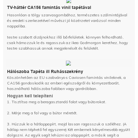
TV-háttér CA156 famintás vinil tapétával
Hasonlóan a tölgy szarvasgombához, természetes szálmintájával
és eredeti szerkezetével művészi jó közérzetet varázsol minden
nappaliba.
testre szabott dizájnokhoz illő bőrfelületek. könnyen felhordható,
csak hámozzuk le és ragasszuk az ikea Godmorgon kerethez, hogy
testre szabhassuk annak megjelenését és felületét.
Hálószoba Tapéta ill
Ruhásszekrény
Köszönhetően az EU szabványos Caviosen famintás vinileknek, a
CA156 gondoskodik az emberi egészségről és környezetbarát,
használható hálószoba falában vagy gardróbban.
Hogyan kell telepíteni
1. Tisztítsa meg a beragasztandó falat vagy bútorokat.
2. Mérje meg a fal vagy a bútor méretét.
3. Húzzuk le a hátlappapírt, majd lassan ragasszuk a széléhez. (A
hátlap nem téphető fel egyszerre) Két embernek kényelmesebb együtt
dolgozni. Az egyik segít lehúzni az alappapírt, a másik segít a