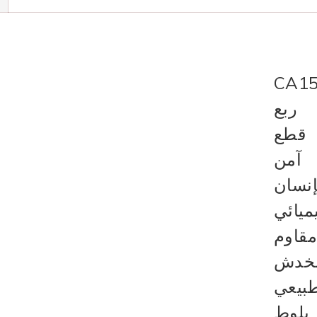
CA1
ربع
قطع
آمن
إنسان
ميائي
قاوم
لخدش
بيعي
بلوط