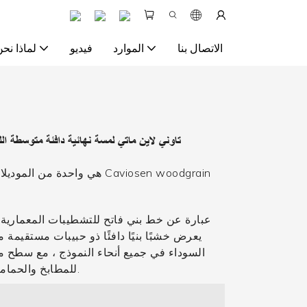
الاتصال بنا
الموارد
فيديو
لماذا نحن
CA156 تاوني لاين ماتي لمسة نهائية دافئة متوسطة ا
يعرض خشبًا بنيًا دافئًا ذو حبيبات مستقيمة 
السوداء في جميع أنحاء النموذج ، مع سطح م
للمطابخ والحمامات & وراء - فى الجانب الاخر.