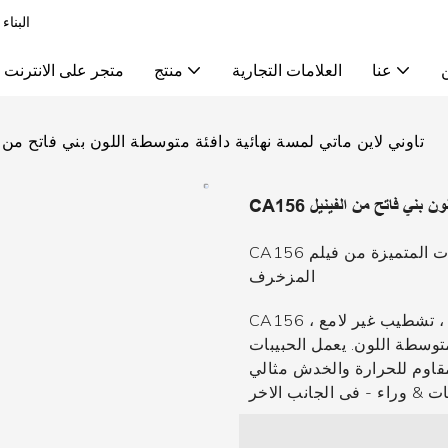
البناء
عنا
العلامات التجارية
منتج
متجر على الانترنت
CA156 تاوني لاين ماتي لمسة نهائية دافئة متوسطة اللون بني فاتح من 
للون بني فاتح من الفينيل
CA156 هي واحدة من الموديلات المتميزة من فيلم Caviosen woodgrain
المزخرف
CA156 عبارة عن خط بني فاتح للتشطيبات المعمارية ، تشطيب غير لامع ،
متوسطة اللون. يعمل الحبيبات
قاوم للحرارة والخدش مثالي