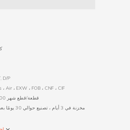
6
ك
T, D/P
 ، Air ، EXW ، FOB ، CNF ، CIF
1000000 قطعة/قطع شهر
مخزنة في 3 أيام ، تصنيع ح
اخ