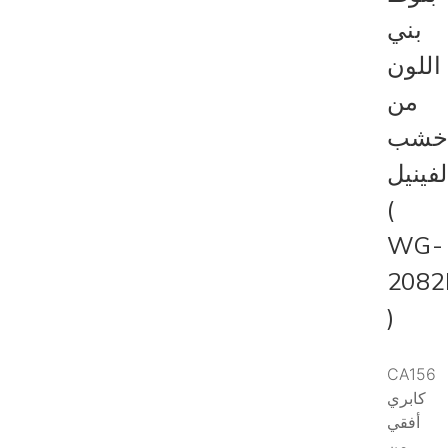
بني
اللون
من
شب
لفينيل
(
WG-
2082
)
CA156
كابري
أفقي
من