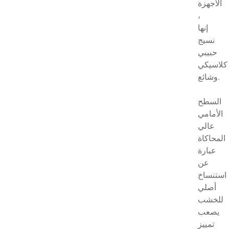
الأجهزة
،
إنها
نسيج
حبيبي
كلاسيكي
وشائع.
السطح
الأمامي
عالي
المحاكاة
عبارة
عن
استنساخ
أصلي
للخشب
يصعب
تمييز