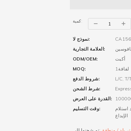
كمية:
CA15
نموذج لا:
افوسين
العلامة التجارية:
أكبت
ODM/OEM:
لفافة1
MOQ:
L/C, T/
شروط الدفع:
Express
شرط الشحن:
القدرة على العرض:
والي 30 يومًا بعد استلام
وقت التسليم:
الإيداع
تر بلد / منطقة
تم شحنها إلي: