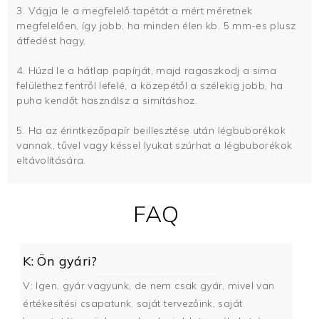
3. Vágja le a megfelelő tapétát a mért méretnek
megfelelően, így jobb, ha minden élen kb. 5 mm-es plusz
átfedést hagy.
4. Húzd le a hátlap papírját, majd ragaszkodj a sima
felülethez fentről lefelé, a közepétől a szélekig jobb, ha
puha kendőt használsz a simításhoz.
5. Ha az érintkezőpapír beillesztése után légbuborékok
vannak, tűvel vagy késsel lyukat szúrhat a légbuborékok
eltávolítására.
FAQ
K: Ön gyári?
V: Igen, gyár vagyunk, de nem csak gyár, mivel van
értékesítési csapatunk, saját tervezőink, saját