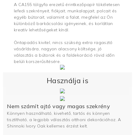
A CA155 tölgyfa erezetű érintkezőpapír tökéletesen
lefedi szekrényeit, fiókjait, munkalapjait, polcait és
egyéb bútorait, valamint a falat, megfelel az Ön
különböző barkácsolási igényeinek, és korlátlan
kreatív lehetőségeket kínál.
Öntapadós kivitel, nincs szükség extra ragasztó
vásárlására, nagyon alacsony költsége, jó
választás a bútorok és a faldekoráció rövid időn
belüli korszerűsítésére.
Használja is
Nem számít ajtó vagy magas szekrény
Könnyen használható, kivehető, tartós és könnyen
tisztítható, a legjobb választás otthoni dekorációhoz. A
Shinnoki Ivory Oak kellemes érzést kelt.