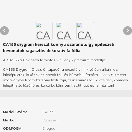
CA155 drygrain kereszt könnyű szoránótölgy építészeti
bevonatok ragasztós dekoratív fa fólia
A CA155 a Caviosen famintás vinil egyik prémium modellje
CA155 Drygrain Cross öntapadó fa erezetű vinil kiválóan alkalmas
lakóépületek, lakások és házak fal- és bútorfelújítására, 1,22 x 50 méter
szabványos finom bársony textúrájú, csúcsminőségű kivitelben, könnyen
telepíthető, tűzálló és karcálló, könnyen tisztítható és fenntartani
Model Szám:
CA155
Márka:
Caviosen
ODM/OEM:
Elfogad