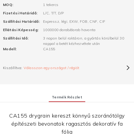
MOQ:
1 tekercs
Fizetési Határidő:
L/C, T/T, D/P
Szállítási Határidő:
Expressz, légi, EXW, FOB, CNF, CIF
Ellátási Képesség:
1000000 darab/darab havonta
Szállítási Idő:
3 napon belül raktáron, a gyártás körülbelül 30
nappal a betét kézhezvétele után
Modell:
CA155
Kiszállítva:
Válasszon egy országot / régiót
Termék Részlet
CA155 drygrain kereszt könnyű szoránótölgy
építészeti bevonatok ragasztós dekoratív fa
fólia