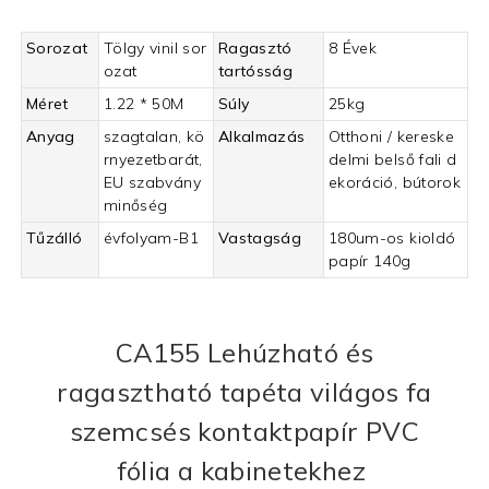
Sorozat
Tölgy vinil sor
Ragasztó
8 Évek
ozat
tartósság
Méret
1.22 * 50M
Súly
25kg
Anyag
szagtalan, kö
Alkalmazás
Otthoni / kereske
rnyezetbarát,
delmi belső fali d
EU szabvány
ekoráció, bútorok
minőség
Tűzálló
évfolyam-B1
Vastagság
180um-os kioldó
papír 140g
CA155
Lehúzható és
ragasztható tapéta világos fa
szemcsés kontaktpapír PVC
fólia
a kabinetekhez