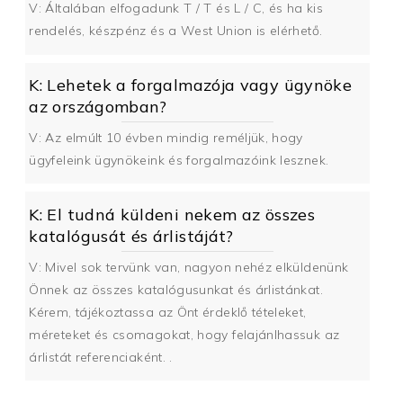
V: Általában elfogadunk T / T és L / C, és ha kis
rendelés, készpénz és a West Union is elérhető.
K: Lehetek a forgalmazója vagy ügynöke
az országomban?
V: Az elmúlt 10 évben mindig reméljük, hogy
ügyfeleink ügynökeink és forgalmazóink lesznek.
K: El tudná küldeni nekem az összes
katalógusát és árlistáját?
V: Mivel sok tervünk van, nagyon nehéz elküldenünk
Önnek az összes katalógusunkat és árlistánkat.
Kérem, tájékoztassa az Önt érdeklő tételeket,
méreteket és csomagokat, hogy felajánlhassuk az
árlistát referenciaként. .