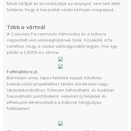
Mivel sűrítjük és korszerűsítjük az anyagot, nem kell attól
tartania, hogy a használat során könnyen megreped.
Több a vártnál
A Caviosen Fa szemcsés hámozása és a bútorra
ragasztott vinil valósághűbbnek tűnik. Közelebb a fa
színéhez, hogy a szoba valóságosabb legyen. Íme egy
példa a CA155-ös vitrinre.
Falfelújításra jó.
Bármilyen sima, lapos felületre tapad, tökéletes
barkácsolási projektekhez Ideális béreléshez vagy
lakásdekorációhoz. Könnyen felhordható, és kiválóan
használható polcfóliaként, valamint új felületek és
effektusok létrehozására a bútorok hangsúlyos
falfelületein.