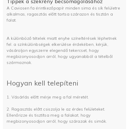
Tippek a szekrény becsomagolásához
A Caviosen fa érintkezőpapír minden sima és sík felületre
alkalmas, ragasztás előtt tartsa szárazon és tisztán a
falat.
A különböző tételek miatt enyhe színeltérések léphetnek
fel. a színkülönbségek elkerülése érdekében, kérjük,
vásároljon egyszerre elegendő tekercset, hogy
megbizonyosodjon arról, hogy ugyanabból a tételből
származnak.
Hogyan kell telepíteni
1. Vásárlás előtt mérje meg a fal méretét.
2. Ragasztás előtt csiszolja le az érdes felületeket.
Ellenőrizze és tisztítsa meg a falakat, hogy
megbizonyosodjon arról, hogy szárazak és simák.