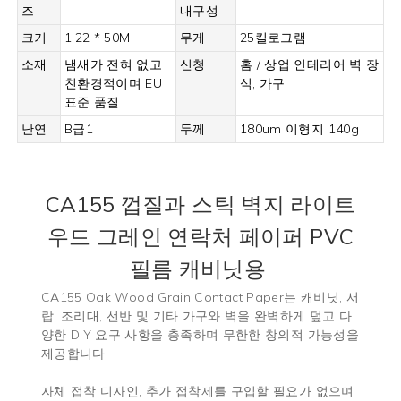
즈
내구성
크기
1.22 * 50M
무게
25킬로그램
소재
냄새가 전혀 없고
신청
홈 / 상업 인테리어 벽 장
친환경적이며 EU
식, 가구
표준 품질
난연
B급1
두께
180um 이형지 140g
CA155
껍질과 스틱 벽지 라이트
우드 그레인 연락처 페이퍼 PVC
필름
캐비닛용
CA155 Oak Wood Grain Contact Paper는 캐비닛, 서
랍, 조리대, 선반 및 기타 가구와 벽을 완벽하게 덮고 다
양한 DIY 요구 사항을 충족하며 무한한 창의적 가능성을
제공합니다.
자체 접착 디자인, 추가 접착제를 구입할 필요가 없으며