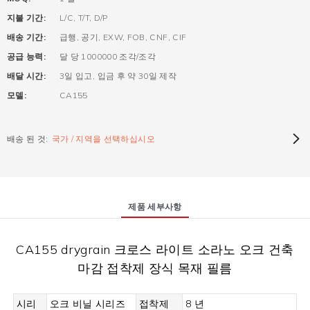
지불 기간:
L/C, T/T, D/P
배송 기간:
급행, 공기, EXW, FOB, CNF, CIF
공급 능력:
달 당 1000000 조각/조각
배달 시간:
3일 입고, 입금 후 약 30일 제작
모델:
CA155
배송 된 것:
국가 / 지역을 선택하십시오
제품 세부사항
CA155 drygrain 크로스 라이트 소라노 오크 건축
마감 접착제 장식 목재 필름
시리
오크 비닐 시리즈
접착제
8 년