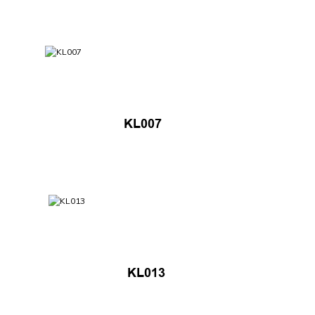
KL007
KL013