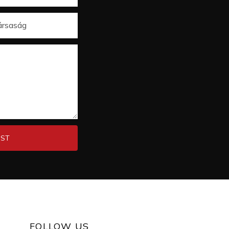
ársaság
OST
FOLLOW US