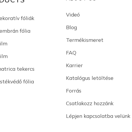
Videó
ekoratív fóliák
Blog
mbrán fólia
Termékismeret
ilm
FAQ
Film
Karrier
matrica tekercs
Katalógus letöltése
stékvédő fólia
Forrás
Csatlakozz hozzánk
Lépjen kapcsolatba velünk