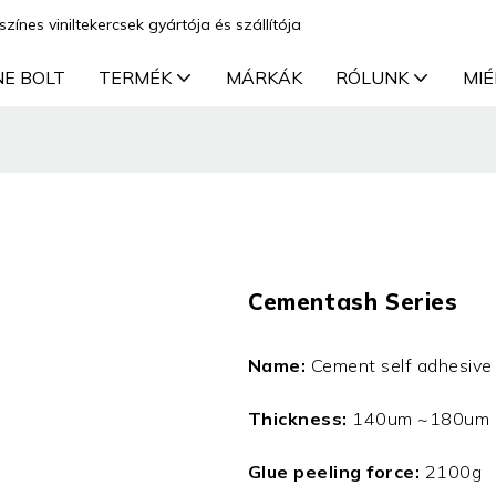
színes viniltekercsek gyártója és szállítója
NE BOLT
TERMÉK
MÁRKÁK
RÓLUNK
MIÉ
t
Cementash Series
Name:
Cement self adhesive 
Thickness:
140um ~180um r
Glue peeling force:
2100g