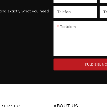
tting exactly what you need.
Telefon
T
Tartalom
KÜLDJE EL M
ABOUT US
DUCTS