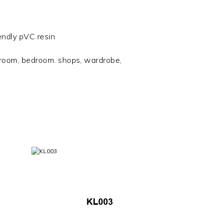
endly pVC resin
g room, bedroom. shops, wardrobe,
KL003