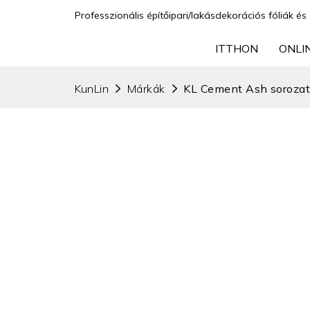
Professzionális építőipari/lakásdekorációs fóliák és 
ITTHON
ONLI
KunLin
Márkák
KL Cement Ash soroza