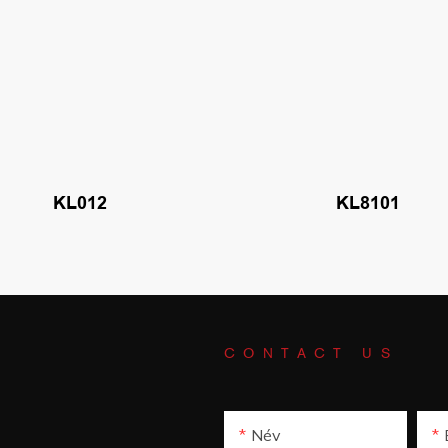
KL012
KL8101
CONTACT US
Név