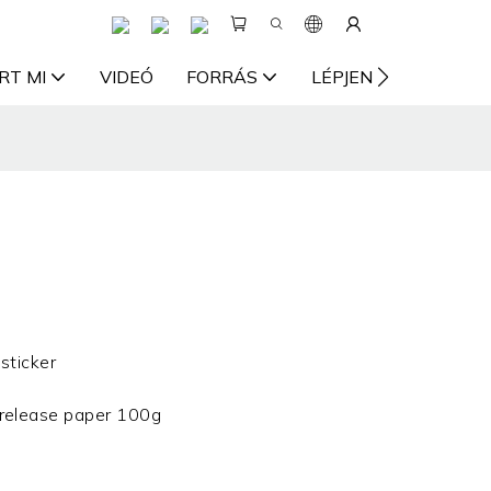
RT MI
VIDEÓ
FORRÁS
LÉPJEN KAPCSOLAT
sticker
elease paper 100g