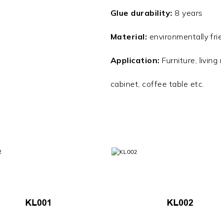
Glue durability:
8 years
Material:
environmentally fri
Application:
Furniture, livin
cabinet, coffee table etc.
KL001
KL002