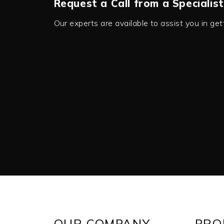
Request a Call from a Specialist
Our experts are available to assist you in ge
OUR COMPANY
PRO