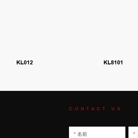
KL012
KL8101
CONTACT US
名前