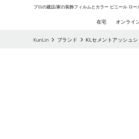
プロの建設/家の装飾フィルムとカラー ビニール ロー
在宅
オンライ
KunLin
ブランド
KLセメントアッシュシ