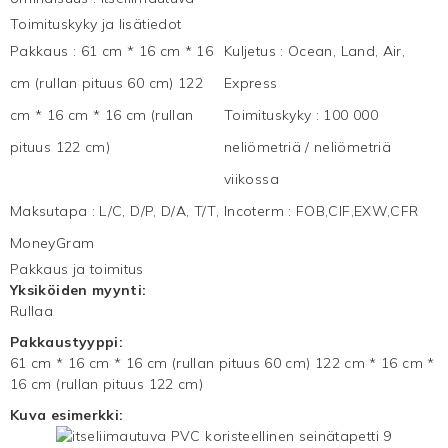
Toimituskyky ja lisätiedot
Pakkaus
:
61 cm * 16 cm * 16
Kuljetus
:
Ocean, Land, Air,
cm (rullan pituus 60 cm) 122
Express
cm * 16 cm * 16 cm (rullan
Toimituskyky
:
100 000
pituus 122 cm)
neliömetriä / neliömetriä
viikossa
Maksutapa
:
L/C, D/P, D/A, T/T,
Incoterm
:
FOB,CIF,EXW,CFR
MoneyGram
Pakkaus ja toimitus
Yksiköiden myynti:
Rullaa
Pakkaustyyppi:
61 cm * 16 cm * 16 cm (rullan pituus 60 cm) 122 cm * 16 cm *
16 cm (rullan pituus 122 cm)
Kuva esimerkki: