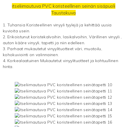
itseliimautuva PVC koristeellinen seinän sisäpuoli
Taustakuva
1. Tuhansia
Koristeellinen vinyyli
tyylejä ja kehittää uusia
kuvioita usein.
2. Erikoistunut koristekalvoihin, lasikalvoihin,
Värillinen vinyyli
,
auton kääre vinyyli, tapetti ja niin edelleen.
3.
Parhaat mukautetut vinyylituotteet
väri, muotoilu,
kohokuviointi on valinnainen.
4. Korkealaatuinen
Mukautetut vinyylituotteet
ja kohtuullinen
hinta.