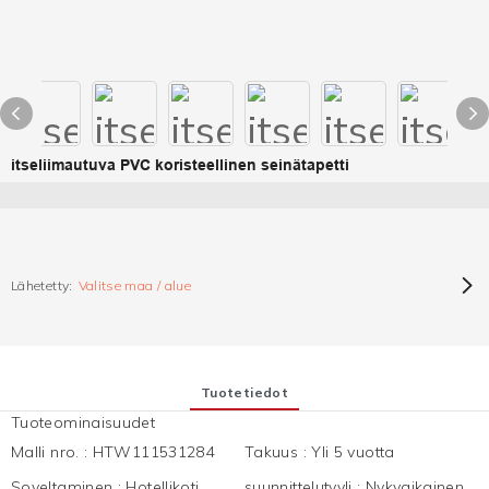
itseliimautuva PVC koristeellinen seinätapetti
Lähetetty:
Valitse maa / alue
Tuotetiedot
Tuoteominaisuudet
Malli nro.
:
HTW111531284
Takuus
:
Yli 5 vuotta
Soveltaminen
:
Hotellikoti,
suunnittelutyyli
:
Nykyaikainen,