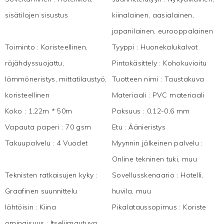
sisätilojen sisustus
kiinalainen, aasialainen,
japanilainen, eurooppalainen
Toiminto
:
Koristeellinen,
Tyyppi
:
Huonekalukalvot
räjähdyssuojattu,
Pintakäsittely
:
Kohokuvioitu
lämmöneristys, mittatilaustyö,
Tuotteen nimi
:
Taustakuva
koristeellinen
Materiaali
:
PVC materiaali
Koko
:
1,22m * 50m
Paksuus
:
0,12-0,6 mm
Vapauta paperi
:
70 gsm
Etu
:
Äänieristys
Takuupalvelu
:
4 Vuodet
Myynnin jälkeinen palvelu
:
Online tekninen tuki, muu
Teknisten ratkaisujen kyky
:
Sovellusskenaario
:
Hotelli,
Graafinen suunnittelu
huvila, muu
lähtöisin
:
Kiina
Pikalataussopimus
:
Koriste
ominaisuus
:
Itseliimautuva