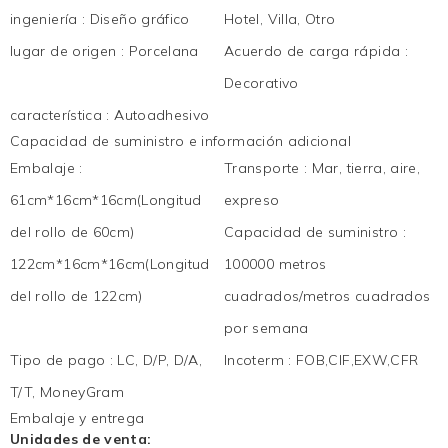
ingeniería
:
Diseño gráfico
Hotel, Villa, Otro
lugar de origen
:
Porcelana
Acuerdo de carga rápida
:
Decorativo
característica
:
Autoadhesivo
Capacidad de suministro e información adicional
Embalaje
:
Transporte
:
Mar, tierra, aire,
61cm*16cm*16cm(Longitud
expreso
del rollo de 60cm)
Capacidad de suministro
:
122cm*16cm*16cm(Longitud
100000 metros
del rollo de 122cm)
cuadrados/metros cuadrados
por semana
Tipo de pago
:
LC, D/P, D/A,
Incoterm
:
FOB,CIF,EXW,CFR
T/T, MoneyGram
Embalaje y entrega
Unidades de venta: