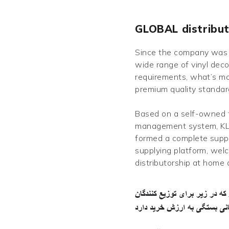
GLOBAL distribu
Since the company was 
wide range of vinyl dec
requirements, what’s mo
premium quality standar
Based on a self-owned f
management system, KL
formed a complete suppl
supplying platform, welc
distributorship at home
رای توزیع کنندگان Caviosen ما ذکر شده است،