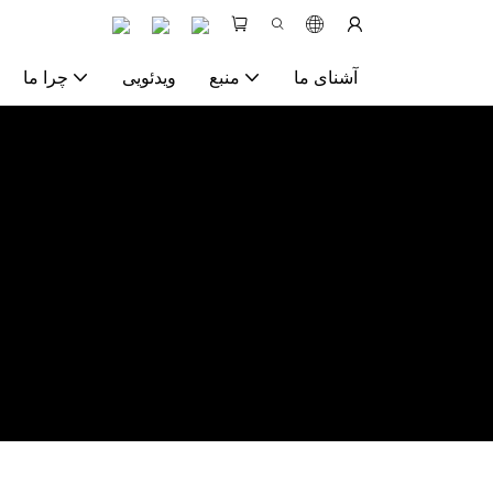
آشنای ما
منبع
ویدئویی
چرا ما