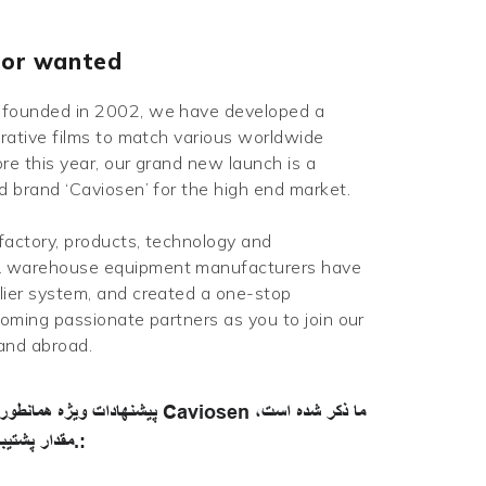
tor wanted
founded in 2002, we have developed a
orative films to match various worldwide
re this year, our grand new launch is a
d brand ‘Caviosen’ for the high end market.
actory, products, technology and
 warehouse equipment manufacturers have
ier system, and created a one-stop
oming passionate partners as you to join our
 and abroad.
پیشنهادات ویژه همانطور که در زیر ب
مقدار پشتیبانی بستگی به ارزش خرید دارد.: