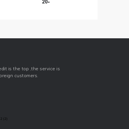
-20
it is the top ,the service is
 foreign customers.