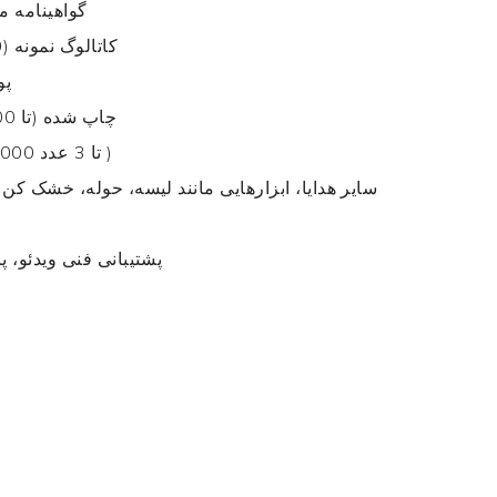
گواهینامه مجوز برند 
کاتالوگ نمونه (50 دلار آمریکا * تا 40 عدد)
پوست
تابلوهای KT چاپ شده (تا 400 دلار آمریکا)
)
تا 3 عدد
قفسه نمایش 
سایر هدایا، ابزارهایی مانند لیسه، حوله، خشک کن 
پشتیبانی فنی ویدئو، پاسخ آنلاین