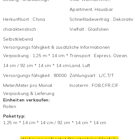
Apartment, Hausbar
Herkunftsort
:
China
Schnellladevertrag
:
Dekorativ
charakteristisch
:
Vielfalt
:
Glasfolien
Selbstklebend
Versorgungs fähigkeit & zusätzliche Informationen
Verpackung
:
1,25 m * 14 cm *
Transport
:
Express, Ozean,
14 cm / 92 cm * 14 cm * 14 cm
Land, Luft
Versorgungs fähigkeit
:
80000
Zahlungsart
:
L/C,T/T
Meter/Meter pro Monat
Incoterm
:
FOB,CFR,CIF
Verpackung & Lieferung
Einheiten verkaufen:
Rollen
Pakettyp:
1,25 m * 14 cm * 14 cm / 92 cm * 14 cm * 14 cm