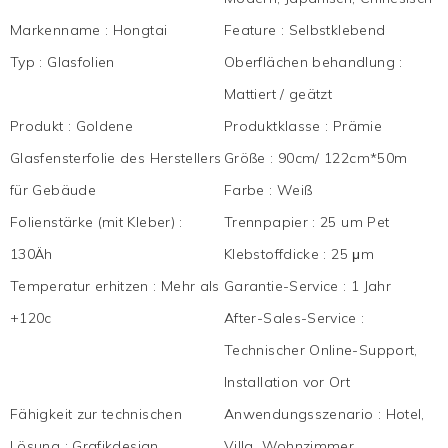
Markenname
:
Hongtai
Feature
:
Selbstklebend
Typ
:
Glasfolien
Oberflächen behandlung
:
Mattiert / geätzt
Produkt
:
Goldene
Produktklasse
:
Prämie
Glasfensterfolie des Herstellers
Größe
:
90cm/ 122cm*50m
für Gebäude
Farbe
:
Weiß
Folienstärke (mit Kleber)
:
Trennpapier
:
25 um Pet
130Äh
Klebstoffdicke
:
25 μm
Temperatur erhitzen
:
Mehr als
Garantie-Service
:
1 Jahr
+120c
After-Sales-Service
:
Technischer Online-Support,
Installation vor Ort
Fähigkeit zur technischen
Anwendungsszenario
:
Hotel,
Lösung
:
Grafikdesign
Villa, Wohnzimmer,