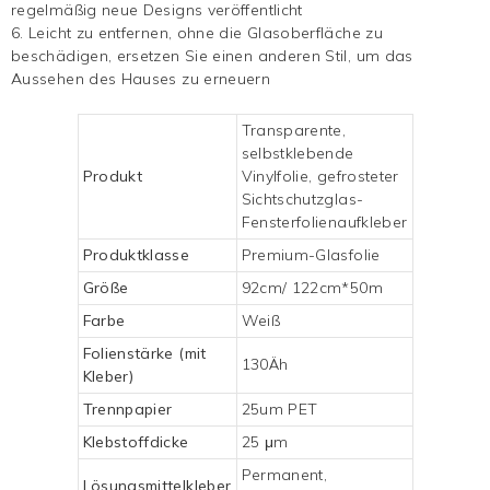
regelmäßig neue Designs veröffentlicht
6. Leicht zu entfernen, ohne die Glasoberfläche zu
beschädigen, ersetzen Sie einen anderen Stil, um das
Aussehen des Hauses zu erneuern
Transparente,
selbstklebende
Produkt
Vinylfolie, gefrosteter
Sichtschutzglas-
Fensterfolienaufkleber
Produktklasse
Premium-Glasfolie
Größe
92cm/ 122cm*50m
Farbe
Weiß
Folienstärke (mit
130Äh
Kleber)
Trennpapier
25um PET
Klebstoffdicke
25 μm
Permanent,
Lösungsmittelkleber