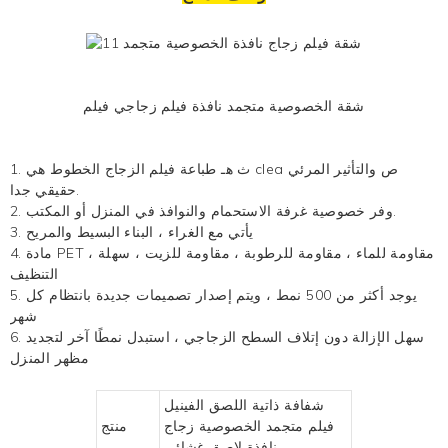
شقة الخصوصية متجمد
نافذة فيلم زجاجي
فيلم
ص والتأثير المرئي
الخطوط هي clea
1. ث
هـ
طباعة فيلم الزجاج
حقيقي جدا.
2. وفر خصوصية غرفة الاستحمام والنوافذ في المنزل أو المكتب.
3. يأتي مع الغراء ، البناء البسيط والمريح
4. مادة PET ، مقاومة للماء ، مقاومة للرطوبة ، مقاومة للزيت ، سهلة
التنظيف
5. يوجد أكثر من 500 نمط ، ويتم إصدار تصميمات جديدة بانتظام كل
شهر
6. سهل الإزالة دون إتلاف السطح الزجاجي ، استبدل نمطًا آخر لتجديد
مظهر المنزل
شفافة ذاتية اللصق الفينيل
فيلم متجمد الخصوصية زجاج
منتج
نافذة لاصق غشائي