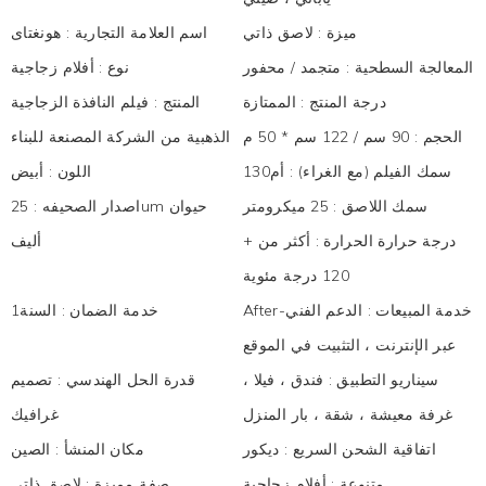
ميزة
:
لاصق ذاتي
اسم العلامة التجارية
:
هونغتاى
المعالجة السطحية
:
متجمد / محفور
نوع
:
أفلام زجاجية
درجة المنتج
:
الممتازة
المنتج
:
فيلم النافذة الزجاجية
الحجم
:
90 سم / 122 سم * 50 م
الذهبية من الشركة المصنعة للبناء
سمك الفيلم (مع الغراء)
:
أم130
اللون
:
أبيض
سمك اللاصق
:
25 ميكرومتر
اصدار الصحيفه
:
25um حيوان
درجة حرارة الحرارة
:
أكثر من +
أليف
120 درجة مئوية
After-خدمة المبيعات
:
الدعم الفني
خدمة الضمان
:
السنة1
عبر الإنترنت ، التثبيت في الموقع
سيناريو التطبيق
:
فندق ، فيلا ،
قدرة الحل الهندسي
:
تصميم
غرفة معيشة ، شقة ، بار المنزل
غرافيك
اتفاقية الشحن السريع
:
ديكور
مكان المنشأ
:
الصين
متنوعة
:
أفلام زجاجية
صفة مميزة
:
لاصق ذاتي