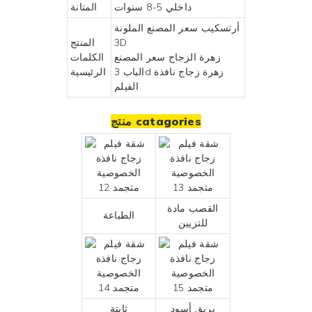
داخلي 5-8 سنوات
المتانة
أرتسكيب سعر المصنع الملونة
3D
المنتج
زهرة الزجاج سعر المصنع
الكلمات
الباب 3d زهرة زجاج نافذة
الرئيسية
الفيلم
منتج catagories
القصب مادة
الطباعة
للتزيين
بريق أسود
ثابتة