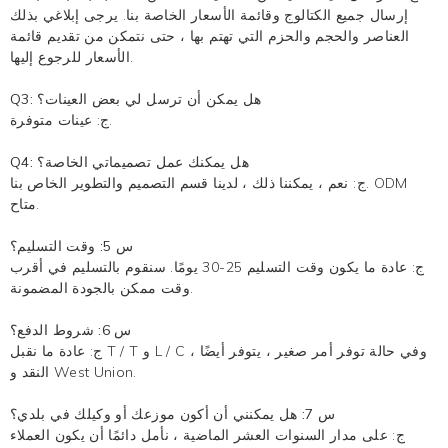
إرسال جميع الكتالوج وقائمة الأسعار الخاصة بنا. يرجى إبلاغي بذلك
العناصر والحجم والحزم التي تهتم بها ، حتى نتمكن من تقديم قائمة
الأسعار للرجوع إليها.
Q3: هل يمكن أن ترسل لي بعض العينات؟
ج: عينات متوفرة.
Q4: هل يمكنك عمل تصميماتي الخاصة؟
ج: نعم ، يمكننا ذلك ، لدينا قسم التصميم والتطوير الخاص بنا. ODM
متاح.
س 5: وقت التسليم؟
ج: عادة ما يكون وقت التسليم 25-30 يومًا. سنقوم بالتسليم في أقرب
وقت ممكن بالجودة المضمونة.
س 6: شروط الدفع؟
ج: عادة ما نقبل T / T و L / C ، وفي حالة توفر أمر صغير ، يتوفر أيضًا
النقد و West Union.
س 7: هل يمكنني أن أكون موزعك أو وكيلك في بلدي؟
ج: على مدار السنوات العشر الماضية ، نأمل دائمًا أن يكون العملاء