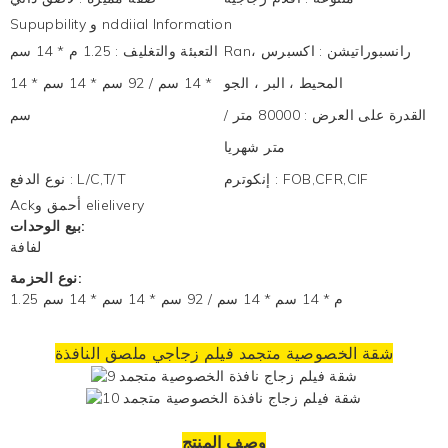
Supupbility و nddiial Information
Ranرانسبوراتيشن
:
اكسبرس ،
التعبئة والتغليف
:
1.25 م * 14 سم
المحيط ، البر ، الجو
* 14 سم / 92 سم * 14 سم * 14
القدرة على العرض
:
80000 متر /
سم
متر شهريا
FOB,CFR,CIF
:
إنكوترم
L/C,T/T
:
نوع الدفع
Ackأحمق و elielivery
بيع الوحدات:
لفافة
نوع الحزمة:
1.25 م * 14 سم * 14 سم / 92 سم * 14 سم * 14 سم
شقة الخصوصية متجمد
فيلم زجاجي
ملصق النافذة
وصف المنتج