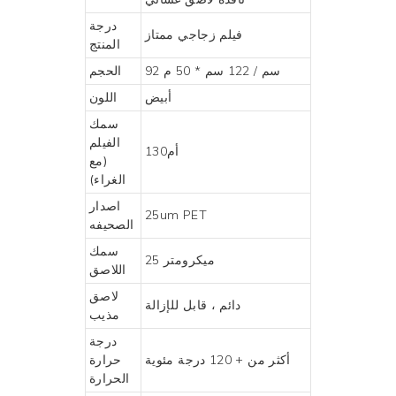
درجة
فيلم زجاجي ممتاز
المنتج
92 سم / 122 سم * 50 م
الحجم
أبيض
اللون
سمك
الفيلم
أم130
(مع
الغراء)
اصدار
25um PET
الصحيفه
سمك
25 ميكرومتر
اللاصق
لاصق
دائم ، قابل للإزالة
مذيب
درجة
أكثر من + 120 درجة مئوية
حرارة
الحرارة