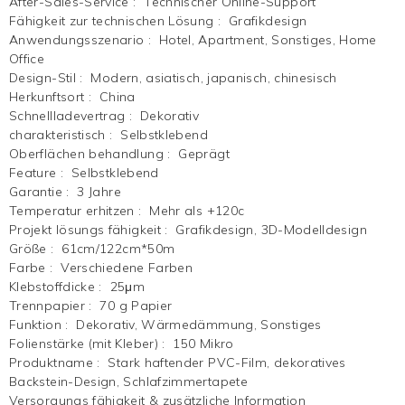
After-Sales-Service
:
Technischer Online-Support
Fähigkeit zur technischen Lösung
:
Grafikdesign
Anwendungsszenario
:
Hotel, Apartment, Sonstiges, Home
Office
Design-Stil
:
Modern, asiatisch, japanisch, chinesisch
Herkunftsort
:
China
Schnellladevertrag
:
Dekorativ
charakteristisch
:
Selbstklebend
Oberflächen behandlung
:
Geprägt
Feature
:
Selbstklebend
Garantie
:
3 Jahre
Temperatur erhitzen
:
Mehr als +120c
Projekt lösungs fähigkeit
:
Grafikdesign, 3D-Modelldesign
Größe
:
61cm/122cm*50m
Farbe
:
Verschiedene Farben
Klebstoffdicke
:
25μm
Trennpapier
:
70 g Papier
Funktion
:
Dekorativ, Wärmedämmung, Sonstiges
Folienstärke (mit Kleber)
:
150 Mikro
Produktname
:
Stark haftender PVC-Film, dekoratives
Backstein-Design, Schlafzimmertapete
Versorgungs fähigkeit & zusätzliche Information