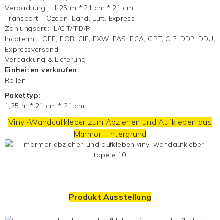
Verpackung
:
1,25 m * 21 cm * 21 cm
Transport
:
Ozean, Land, Luft, Express
Zahlungsart
:
L/C,T/T,D/P
Incoterm
:
CFR, FOB, CIF, EXW, FAS, FCA, CPT, CIP, DDP, DDU,
Expressversand
Verpackung & Lieferung
Einheiten verkaufen:
Rollen
Pakettyp:
1,25 m * 21 cm * 21 cm
Vinyl-Wandaufkleber zum Abziehen und Aufkleben aus
Marmor
Hintergrund
Produkt Ausstellung