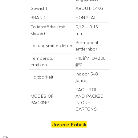
Gewicht
ABOUT 14KG
BRAND
HONGTAI
Folienstärke (mit
0,12 ~ 0,15
Kleber)
mm
Permanent,
Lösungsmittelkleber
entfernbar
Temperatur
-40鈩?TO+200
erhitzen
鈩?
Indoor 5-8
Haltbarkeit
Jahre
EACH ROLL
MODES OF
AND PACKED
PACKING
IN ONE
CARTONS
Unsere Fabrik