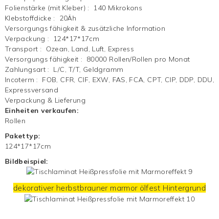
Folienstärke (mit Kleber)
:
140 Mikrokons
Klebstoffdicke
:
20Äh
Versorgungs fähigkeit & zusätzliche Information
Verpackung
:
124*17*17cm
Transport
:
Ozean, Land, Luft, Express
Versorgungs fähigkeit
:
80000 Rollen/Rollen pro Monat
Zahlungsart
:
L/C, T/T, Geldgramm
Incoterm
:
FOB, CFR, CIF, EXW, FAS, FCA, CPT, CIP, DDP, DDU,
Expressversand
Verpackung & Lieferung
Einheiten verkaufen:
Rollen
Pakettyp:
124*17*17cm
Bildbeispiel:
dekorativer herbstbrauner marmor ölfest
Hintergrund