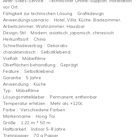
After-Sales-Service
:
Technischer Online-Support, Installation
vor Ort
Fähigkeit zur technischen Lösung
:
Grafikdesign
Anwendungsszenario
:
Hotel, Villa, Küche, Badezimmer,
Arbeitszimmer, Wohnzimmer, Hausbar
Design-Stil
:
Modern, asiatisch, japanisch, chinesisch
Herkunftsort
:
China
Schnellladevertrag
:
Dekorativ
charakteristisch
:
Selbstklebend
Vielfalt
:
Möbelfilme
Oberflächen behandlung
:
Geprägt
Feature
:
Selbstklebend
Garantie
:
5 Jahre
Anwendung
:
Küche
Typ
:
Möbelfilme
Lösungsmittelkleber
:
Permanent, entfernbar
Temperatur erhitzen
:
Mehr als +120c
Farbe
:
Verschiedene Farben
Markenname
:
Hong Tai
Größe
:
1,22 m * 50 m
Haltbarkeit
:
Indoor 5-8 Jahre
Trennpapier
:
70 g Papier