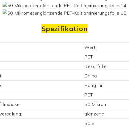
Spezifikation
Wert
PET
Dekorfolie
t
China
e
HongTai
PET
ilmdicke:
50 Mikron
veredlung:
glänzend
50m