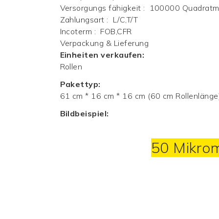
Versorgungs fähigkeit
:
100000 Quadratme
Zahlungsart
:
L/C,T/T
Incoterm
:
FOB,CFR
Verpackung & Lieferung
Einheiten verkaufen:
Rollen
Pakettyp:
61 cm * 16 cm * 16 cm (60 cm Rollenlänge
Bildbeispiel:
50 Mikrom