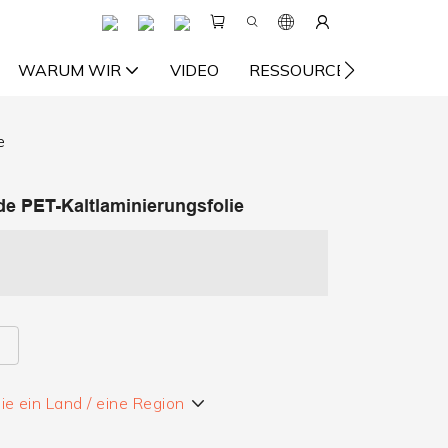
WARUM WIR
VIDEO
RESSOURCE
KONTA
e
e PET-Kaltlaminierungsfolie
e ein Land / eine Region