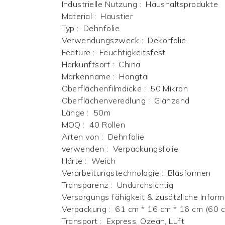
Industrielle Nutzung
:
Haushaltsprodukte
Material
:
Haustier
Typ
:
Dehnfolie
Verwendungszweck
:
Dekorfolie
Feature
:
Feuchtigkeitsfest
Herkunftsort
:
China
Markenname
:
Hongtai
Oberflächenfilmdicke
:
50 Mikron
Oberflächenveredlung
:
Glänzend
Länge
:
50m
MOQ
:
40 Rollen
Arten von
:
Dehnfolie
verwenden
:
Verpackungsfolie
Härte
:
Weich
Verarbeitungstechnologie
:
Blasformen
Transparenz
:
Undurchsichtig
Versorgungs fähigkeit & zusätzliche Inform
Verpackung
:
61 cm * 16 cm * 16 cm (60 c
Transport
:
Express, Ozean, Luft