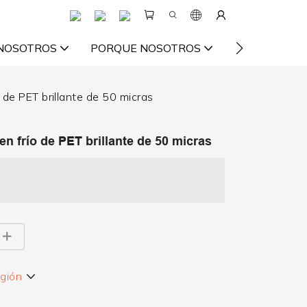
 NOSOTROS
PORQUE NOSOTROS
VIDEO
RE
o de PET brillante de 50 micras
en frío de PET brillante de 50 micras
egión