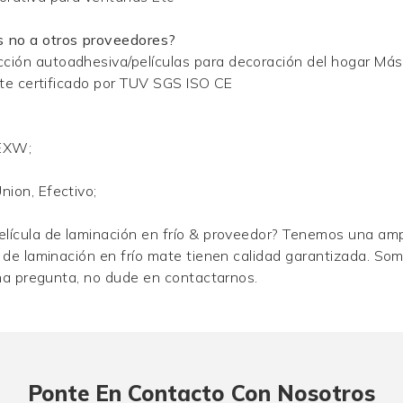
s no a otros proveedores?
ción autoadhesiva/películas para decoración del hogar Má
ante certificado por TUV SGS ISO CE
 EXW;
;
nion, Efectivo;
elícula de laminación en frío & proveedor? Tenemos una amp
s de laminación en frío mate tienen calidad garantizada. So
guna pregunta, no dude en contactarnos.
o
Ponte En Contacto Con Nosotros