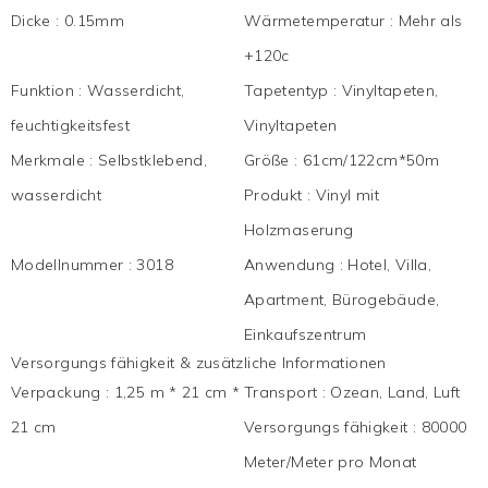
Dicke
:
0.15mm
Wärmetemperatur
:
Mehr als
+120c
Funktion
:
Wasserdicht,
Tapetentyp
:
Vinyltapeten,
feuchtigkeitsfest
Vinyltapeten
Merkmale
:
Selbstklebend,
Größe
:
61cm/122cm*50m
wasserdicht
Produkt
:
Vinyl mit
Holzmaserung
Modellnummer
:
3018
Anwendung
:
Hotel, Villa,
Apartment, Bürogebäude,
Einkaufszentrum
Versorgungs fähigkeit & zusätzliche Informationen
Verpackung
:
1,25 m * 21 cm *
Transport
:
Ozean, Land, Luft
21 cm
Versorgungs fähigkeit
:
80000
Meter/Meter pro Monat