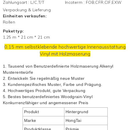
Zahlungsart
:
L/C,T/T
Incoterm
:
FOB,CFR,CIF,EXW
Verpackung & Lieferung
Einheiten verkaufen:
Rollen
Pakettyp:
1,25 m * 21 cm * 21 cm
0,15 mm selbstklebende hochwertige Innenausstattung
Vinyl mit Holzmaserung
1. Tausend von
Benutzerdefinierte Holzmaserung Alkenyl
Musterentwürfe
2. Entwickeln Sie regelmäßig neue Muster
3. Kundenspezifisches Muster, Farbe und Prägung.
4. Hochwertiges Produkt, gute Verpackung
5.
Bestes benutzerdefiniertes Woodgrain-Vinyl
Konkurrenzfähiger und angemessener Preis
Produkt
Hintergrund
Marke
HongTai
Produktklasse
Prämie