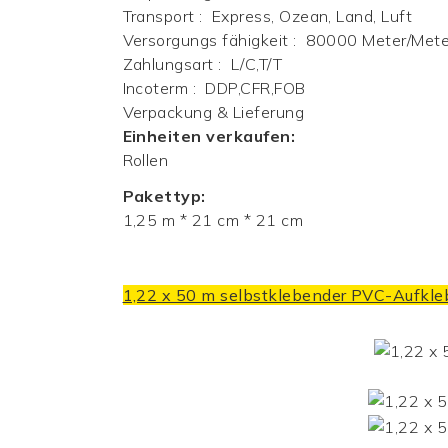
Transport
:
Express, Ozean, Land, Luft
Versorgungs fähigkeit
:
80000 Meter/Mete
Zahlungsart
:
L/C,T/T
Incoterm
:
DDP,CFR,FOB
Verpackung & Lieferung
Einheiten verkaufen:
Rollen
Pakettyp:
1,25 m * 21 cm * 21 cm
1,22 x 50 m selbstklebender PVC-Aufkle