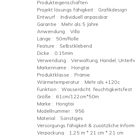
Produkteigenschaften
Projekt lösungs fähigkeit
:
Grafikdesign
Entwurf
:
Individuell anpassbar
Garantie
:
Mehr als 5 Jahre
Anwendung
:
Villa
Länge
:
50m/Rolle
Feature
:
Selbstklebend
Dicke
:
0.15mm
Verwendung
:
Verwaltung, Handel, Unterh
Markenname
:
Hongtai
Produktklasse
:
Prämie
Wärmetemperatur
:
Mehr als +120c
Funktion
:
Wasserdicht, feuchtigkeitsfest
Größe
:
61cm/122cm*50m
Marke
:
Hongtai
Modellnummer
:
956
Material
:
Sonstiges
Versorgungs fähigkeit & zusätzliche Inform
Verpackung
:
1,25 m * 21 cm * 21 cm