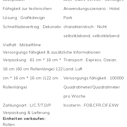
Fähigkeit zur technischen
Anwendungsszenario
:
Hotel,
Lösung
:
Grafikdesign
Park
Schnellladevertrag
:
Dekorativ
charakteristisch
:
Nicht
selbstklebend, selbstklebend
Vielfalt
:
Möbelfilme
Versorgungs fähigkeit & zusätzliche Informationen
Verpackung
:
61 cm * 16 cm *
Transport
:
Express, Ozean,
16 cm (60 cm Rollenlänge) 122
Land, Luft
cm * 16 cm * 16 cm (122 cm
Versorgungs fähigkeit
:
100000
Rollenlänge)
Quadratmeter/Quadratmeter
pro Woche
Zahlungsart
:
L/C,T/T,D/P
Incoterm
:
FOB,CFR,CIF,EXW
Verpackung & Lieferung
Einheiten verkaufen:
Rollen