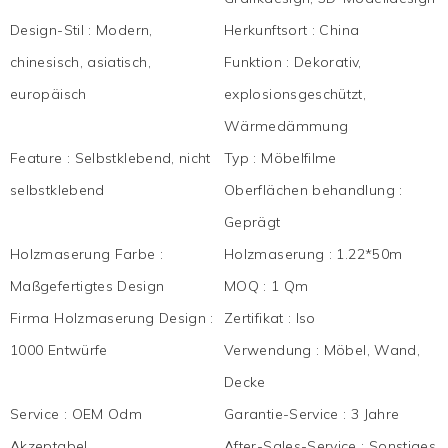
Design-Stil
:
Modern,
Herkunftsort
:
China
chinesisch, asiatisch,
Funktion
:
Dekorativ,
europäisch
explosionsgeschützt,
Wärmedämmung
Feature
:
Selbstklebend, nicht
Typ
:
Möbelfilme
selbstklebend
Oberflächen behandlung
:
Geprägt
Holzmaserung Farbe
:
Holzmaserung
:
1.22*50m
Maßgefertigtes Design
MOQ
:
1 Qm
Firma Holzmaserung Design
:
Zertifikat
:
Iso
1000 Entwürfe
Verwendung
:
Möbel, Wand,
Decke
Service
:
OEM Odm
Garantie-Service
:
3 Jahre
Akzeptabel
After-Sales-Service
:
Sonstiges