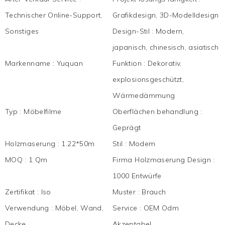
Technischer Online-Support,
Grafikdesign, 3D-Modelldesign
Sonstiges
Design-Stil
:
Modern,
japanisch, chinesisch, asiatisch
Markenname
:
Yuquan
Funktion
:
Dekorativ,
explosionsgeschützt,
Wärmedämmung
Typ
:
Möbelfilme
Oberflächen behandlung
:
Geprägt
Holzmaserung
:
1.22*50m
Stil
:
Modem
MOQ
:
1 Qm
Firma Holzmaserung Design
:
1000 Entwürfe
Zertifikat
:
Iso
Muster
:
Brauch
Verwendung
:
Möbel, Wand,
Service
:
OEM Odm
Decke
Akzeptabel