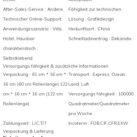
After-Sales-Service
:
Andere,
Fähigkeit zur technischen
Technischer Online-Support
Lösung
:
Grafikdesign
Anwendungsszenario
:
Villa,
Herkunftsort
:
China
Hotel, Hausbar
Schnellladevertrag
:
Dekorativ
charakteristisch
:
Selbstklebend
Versorgungs fähigkeit & zusätzliche Informationen
Verpackung
:
61 cm * 16 cm *
Transport
:
Express, Ozean,
16 cm (60 cm Rollenlänge) 122
Land, Luft
cm * 16 cm * 16 cm (122 cm
Versorgungs fähigkeit
:
100000
Rollenlänge)
Quadratmeter/Quadratmeter
pro Woche
Zahlungsart
:
L/C,T/T
Incoterm
:
FOB,CIF,CFR,EXW
Verpackung & Lieferung