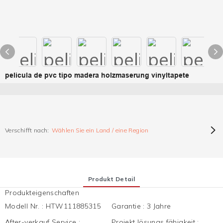
pelicula de pvc tipo madera holzmaserung vinyltapete
Verschifft nach:
Wählen Sie ein Land / eine Region
Produkt Detail
Produkteigenschaften
Modell Nr.
:
HTW111885315
Garantie
:
3 Jahre
After-verkauf Service
:
Projekt lösungs fähigkeit
: