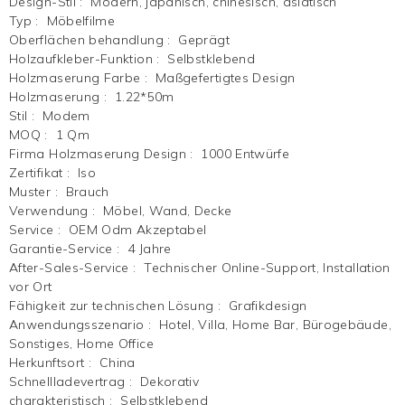
Design-Stil
:
Modern, japanisch, chinesisch, asiatisch
Typ
:
Möbelfilme
Oberflächen behandlung
:
Geprägt
Holzaufkleber-Funktion
:
Selbstklebend
Holzmaserung Farbe
:
Maßgefertigtes Design
Holzmaserung
:
1.22*50m
Stil
:
Modem
MOQ
:
1 Qm
Firma Holzmaserung Design
:
1000 Entwürfe
Zertifikat
:
Iso
Muster
:
Brauch
Verwendung
:
Möbel, Wand, Decke
Service
:
OEM Odm Akzeptabel
Garantie-Service
:
4 Jahre
After-Sales-Service
:
Technischer Online-Support, Installation
vor Ort
Fähigkeit zur technischen Lösung
:
Grafikdesign
Anwendungsszenario
:
Hotel, Villa, Home Bar, Bürogebäude,
Sonstiges, Home Office
Herkunftsort
:
China
Schnellladevertrag
:
Dekorativ
charakteristisch
:
Selbstklebend