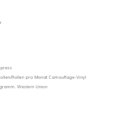
r
xpress
Rollen/Rollen pro Monat Camouflage-Vinyl
ldgramm, Western Union