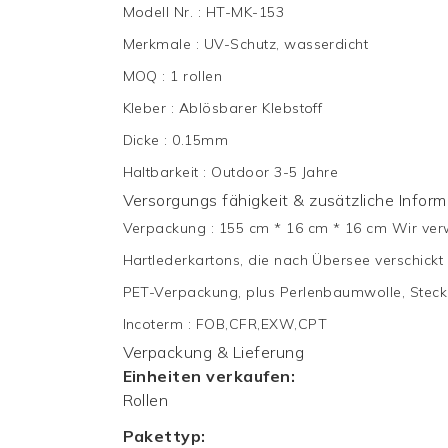
Modell Nr.
:
HT-MK-153
Merkmale
:
UV-Schutz, wasserdicht
MOQ
:
1 rollen
Kleber
:
Ablösbarer Klebstoff
Dicke
:
0.15mm
Haltbarkeit
:
Outdoor 3-5 Jahre
Versorgungs fähigkeit & zusätzliche Infor
Verpackung
:
155 cm * 16 cm * 16 cm Wir ver
Hartlederkartons, die nach Übersee verschick
PET-Verpackung, plus Perlenbaumwolle, Steck
Incoterm
:
FOB,CFR,EXW,CPT
Verpackung & Lieferung
Einheiten verkaufen:
Rollen
Pakettyp: