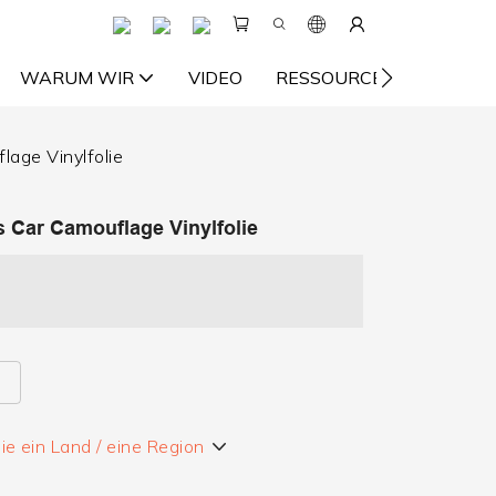
WARUM WIR
VIDEO
RESSOURCE
KONTA
age Vinylfolie
 Car Camouflage Vinylfolie
e ein Land / eine Region