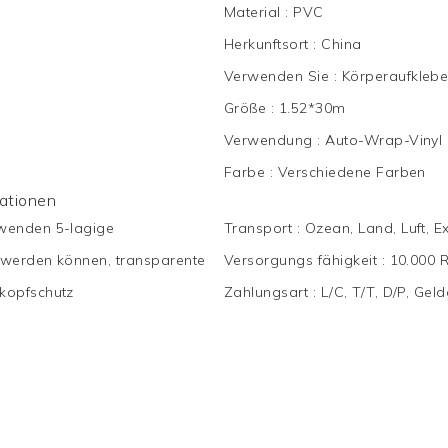
Material
:
PVC
Herkunftsort
:
China
Verwenden Sie
:
Körperaufklebe
Größe
:
1.52*30m
Verwendung
:
Auto-Wrap-Vinyl
Farbe
:
Verschiedene Farben
mationen
wenden 5-lagige
Transport
:
Ozean, Land, Luft, E
t werden können, transparente
Versorgungs fähigkeit
:
10.000 
kopfschutz
Zahlungsart
:
L/C, T/T, D/P, Ge