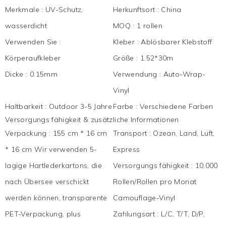
Merkmale
:
UV-Schutz,
Herkunftsort
:
China
wasserdicht
MOQ
:
1 rollen
Verwenden Sie
:
Kleber
:
Ablösbarer Klebstoff
Körperaufkleber
Größe
:
1.52*30m
Dicke
:
0.15mm
Verwendung
:
Auto-Wrap-
Vinyl
Haltbarkeit
:
Outdoor 3-5 Jahre
Farbe
:
Verschiedene Farben
Versorgungs fähigkeit & zusätzliche Informationen
Verpackung
:
155 cm * 16 cm
Transport
:
Ozean, Land, Luft,
* 16 cm Wir verwenden 5-
Express
lagige Hartlederkartons, die
Versorgungs fähigkeit
:
10.000
nach Übersee verschickt
Rollen/Rollen pro Monat
werden können, transparente
Camouflage-Vinyl
PET-Verpackung, plus
Zahlungsart
:
L/C, T/T, D/P,