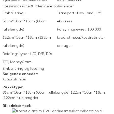
Forsyningsevne & Yderligere oplysninger
Emballering
:
Transport
:
Hav, land, luft,
61cm*16cm*16cm (60cm
ekspress
rullelængde)
Forsyningsevne
:
100.000
122cm*16cm*16cm (122cm
kvadratmeter/kvadratmeter
rullelængde)
om ugen
Betalings type
:
L/C, D/P, D/A,
T/T, MoneyGram
Emballering og levering
Sælgende enheder:
Kvadratmeter
Pakketype:
61cm*16cm*16cm (60cm rullelængde) 122cm*16cm*16cm
(122cm rullelængde)
Billedeksempel: