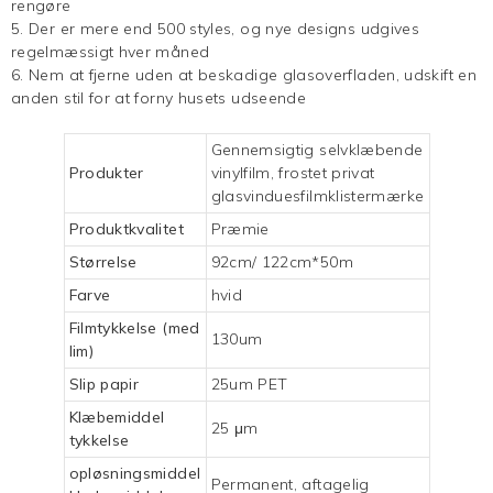
rengøre
5. Der er mere end 500 styles, og nye designs udgives
regelmæssigt hver måned
6. Nem at fjerne uden at beskadige glasoverfladen, udskift en
anden stil for at forny husets udseende
Gennemsigtig selvklæbende
Produkter
vinylfilm, frostet privat
glasvinduesfilmklistermærke
Produktkvalitet
Præmie
Størrelse
92cm/ 122cm*50m
Farve
hvid
Filmtykkelse (med
130um
lim)
Slip papir
25um PET
Klæbemiddel
25 μm
tykkelse
opløsningsmiddel
Permanent, aftagelig