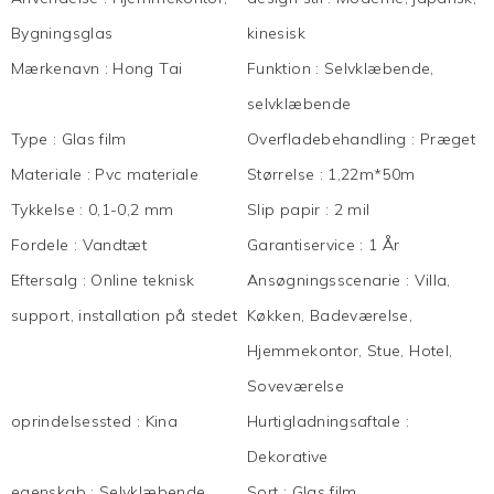
Bygningsglas
kinesisk
Mærkenavn
:
Hong Tai
Funktion
:
Selvklæbende,
selvklæbende
Type
:
Glas film
Overfladebehandling
:
Præget
Materiale
:
Pvc materiale
Størrelse
:
1,22m*50m
Tykkelse
:
0,1-0,2 mm
Slip papir
:
2 mil
Fordele
:
Vandtæt
Garantiservice
:
1 År
Eftersalg
:
Online teknisk
Ansøgningsscenarie
:
Villa,
support, installation på stedet
Køkken, Badeværelse,
Hjemmekontor, Stue, Hotel,
Soveværelse
oprindelsessted
:
Kina
Hurtigladningsaftale
:
Dekorative
egenskab
:
Selvklæbende
Sort
:
Glas film