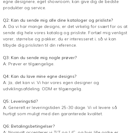
egne designere, eget showroom, kan give dig de bedste
produkter og service.
Q2: Kan du sende mig alle dine kataloger og prisliste?
A: Da vi har mange designs, er det virkelig for svært for os at
sende dig hele vores katalog og prisliste. Fortæl mig venligst
varer, størrelse og pakker, du er interesseret i, så vi kan
tilbyde dig prislisten til din reference.
Q3: Kan du sende mig nogle prøver?
A: Prøver er tilgængelige.
Q4: Kan du lave mine egne designs?
A: Ja, det kan vi. Vi har vores egen designer og
udviklingsafdeling. ODM er tilgængelig.
Q5: Leveringstid?
A: Generelt er leveringstiden 25-30 dage. Vi vil levere så
hurtigt som muligt med den garanterede kvalitet.
Q6: Betalingsbetingelser?
A: Normalt accepterer vi T/T og L/C, og hvis lille ordre er