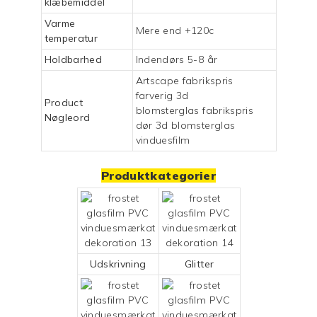
klæbemiddel
Varme
Mere end +120c
temperatur
Holdbarhed
Indendørs 5-8 år
Artscape fabrikspris
farverig 3d
Product
blomsterglas fabrikspris
Nøgleord
dør 3d blomsterglas
vinduesfilm
Produktkategorier
Udskrivning
Glitter