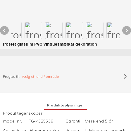
frostet glasfilm PVC vinduesmærkat dekoration
Fragtet til:
Vælg et land / område
Produktoplysninger
Produktegenskaber
model nr.
:
HTG-4325536
Garanti.
:
Mere end 5 år
Anvendelse
:
Hjemmekontor,
design stil
:
Moderne, japansk,