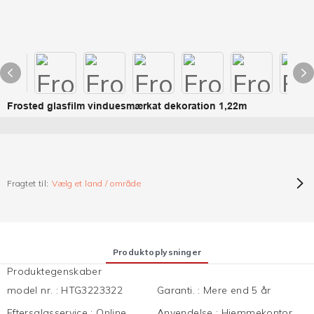
Frosted glasfilm vinduesmærkat dekoration 1,22m
Fragtet til:
Vælg et land / område
Produktoplysninger
Produktegenskaber
model nr.
:
HTG3223322
Garanti.
:
Mere end 5 år
Eftersalgsservice
:
Online
Anvendelse
:
Hjemmekontor,