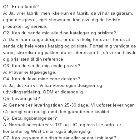
Q1: Er du fabrik?
A: Ja, vi er fabrik, men ikke kun en fabrik, da vi har salgsteam,
egne designere, eget showroom, kan give dig de bedste
produkter og service.
Q2: Kan du sende mig alle dine kataloger og prisliste?
A: Da vi har mange designs, er det virkelig for svært for os at
sende dig hele vores katalog og prisliste. Fortæl mig venligst de
varer, størrelser og pakker, du er interesseret i, så vi kan tilbyde
dig prislisten til din reference.
Q3: Kan du sende mig nogle prøver?
A: Prøver er tilgængelige.
Q4: Kan du lave mine egne designs?
A: Ja, det kan vi. Vi har vores egen designer og
udviklingsafdeling. ODM er tilgængelig.
Q5: Leveringstid?
A: Generelt er leveringstiden 25-30 dage. Vi udfører leveringen
så hurtigt som muligt med den garanterede kvalitet.
Q6: Betalingsbetingelser?
A: Normalt accepterer vi T/T og L/C, og hvis lille ordre er
kontanter og West Union også tilgængelig.
Q7: Kan jeg være din distributør eller agent i mit land?