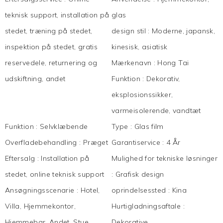
teknisk support, installation på
glas
stedet, træning på stedet,
design stil
:
Moderne, japansk,
inspektion på stedet, gratis
kinesisk, asiatisk
reservedele, returnering og
Mærkenavn
:
Hong Tai
udskiftning, andet
Funktion
:
Dekorativ,
eksplosionssikker,
varmeisolerende, vandtæt
Funktion
:
Selvklæbende
Type
:
Glas film
Overfladebehandling
:
Præget
Garantiservice
:
4 År
Eftersalg
:
Installation på
Mulighed for tekniske løsninger
stedet, online teknisk support
:
Grafisk design
Ansøgningsscenarie
:
Hotel,
oprindelsessted
:
Kina
Villa, Hjemmekontor,
Hurtigladningsaftale
:
Hjemmebar, Andet, Stue,
Dekorative