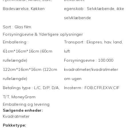
Badeværelse, Køkken
egenskab
:
Selvklæbende, ikke
selvklæbende
Sort
:
Glas film
Forsyningsevne & Yderligere oplysninger
Emballering
:
Transport
:
Ekspres, hav, land,
61cm*16cm*16cm (60cm
luft
rullelængde)
Forsyningsevne
:
100.000
122cm*16cm*16cm (122cm
kvadratmeter/kvadratmeter
rullelængde)
om ugen
Betalings type
:
L/C, D/P, D/A,
Incoterm
:
FOB,CFR,EXW,CIF
T/T, MoneyGram
Emballering og levering
Sælgende enheder:
Kvadratmeter
Pakketype: