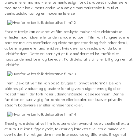
trækorn eller marmor- eller cementdesign for at skabe et moderne eller
traditionelt look, mens andre kan vælge minimalistiske film til et
værkstedskontor og en moderne følelse.
For det tredje kan dekorative film beskytte møbler eller elektroniske
enheder mod ridser eller anden skade fra børn. Film kan fungere som en
barriere mellem overfladen og eksterne genstande og forhindrer dem i,
at børn tegner eller andre ridser, hvis de er snavsede, skal du bare
udskifte dem! Dette er især nyttigt til områder med høj trafik eller
husstande med børn og kæledyr. Fordi dekorativ vinyl er billig og nem at
udskifte.
Frem. Dekorative film kan også bruges til privatlivsformål. De kan
påføres på vinduer og glasdøre for at give en uigennemsigtig eller
frostet finish, der forhindrer udenforstående i at se igennem. Denne
funktion er især vigtig for kontorer eller lokaler, der kræver privatliv,
såsom badeværelser eller konferencelokaler.
Endelig kan dekorative film forstærke den overordnede visuelle effekt af
et rum. De kan tilføje dybde, tekstur og karakter til ellers almindelige
overflader, hvilket gør dem mere interessante og tiltalende. Brugen af ​​