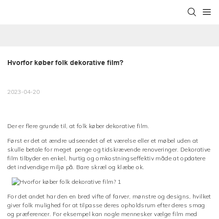
Hvorfor køber folk dekorative film?
2023-04-20
Der er flere grunde til, at folk køber dekorative film.
Først er det at ændre udseendet af et værelse eller et møbel uden at
skulle betale for meget penge og tidskrævende renoveringer. Dekorative
film tilbyder en enkel, hurtig og omkostningseffektiv måde at opdatere
det indvendige miljø på. Bare skræl og klæbe ok.
For det andet har den en bred vifte af farver, mønstre og designs, hvilket
giver folk mulighed for at tilpasse deres opholdsrum efter deres smag
og præferencer. For eksempel kan nogle mennesker vælge film med