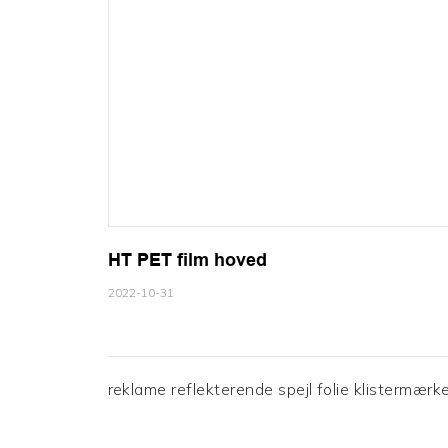
HT PET film hoved
2022-10-31
reklame reflekterende spejl folie klistermærk