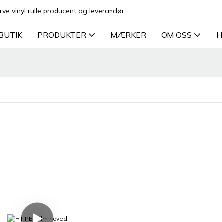
rve vinyl rulle producent og leverandør
BUTIK
PRODUKTER
MÆRKER
OM OSS
H