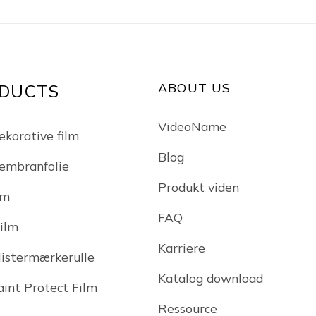
ABOUT US
DUCTS
VideoName
ekorative film
Blog
embranfolie
Produkt viden
lm
FAQ
Film
Karriere
klistermærkerulle
Katalog download
int Protect Film
Ressource