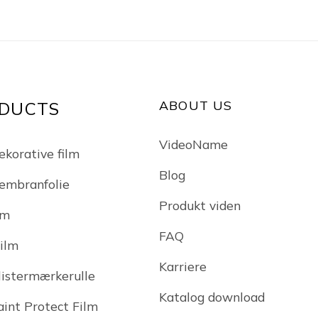
ABOUT US
DUCTS
VideoName
ekorative film
Blog
embranfolie
Produkt viden
lm
FAQ
Film
Karriere
klistermærkerulle
Katalog download
int Protect Film