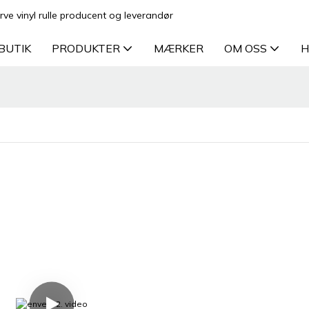
rve vinyl rulle producent og leverandør
BUTIK
PRODUKTER
MÆRKER
OM OSS
H