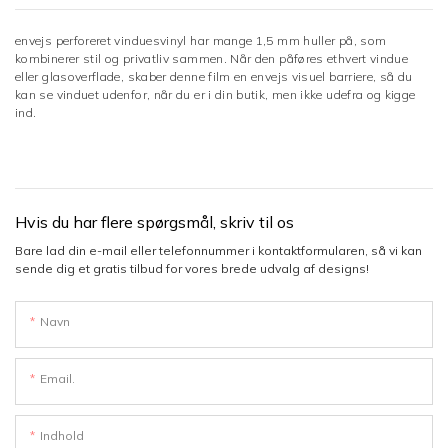
envejs perforeret vinduesvinyl har mange 1,5 mm huller på, som
kombinerer stil og privatliv sammen. Når den påføres ethvert vindue
eller glasoverflade, skaber denne film en envejs visuel barriere, så du
kan se vinduet udenfor, når du er i din butik, men ikke udefra og kigge
ind.
Hvis du har flere spørgsmål, skriv til os
Bare lad din e-mail eller telefonnummer i kontaktformularen, så vi kan
sende dig et gratis tilbud for vores brede udvalg af designs!
Navn
Email.
Indhold