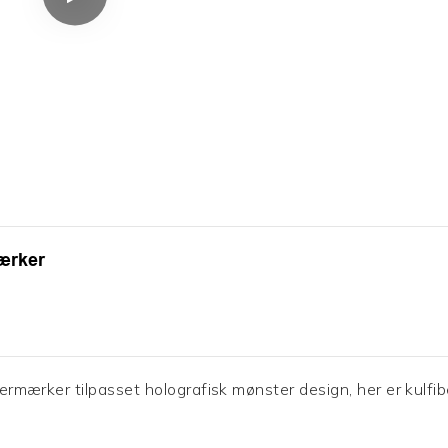
mærker
stermærker tilpasset holografisk mønster design, her er kulfi