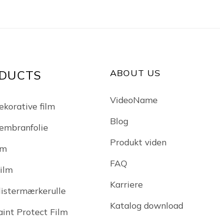
ABOUT US
DUCTS
VideoName
ekorative film
Blog
embranfolie
Produkt viden
lm
FAQ
Film
Karriere
klistermærkerulle
Katalog download
int Protect Film