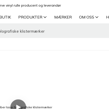
rve vinyl rulle producent og leverandør
BUTIK
PRODUKTER
MÆRKER
OM OSS
H
olografiske klistermærker