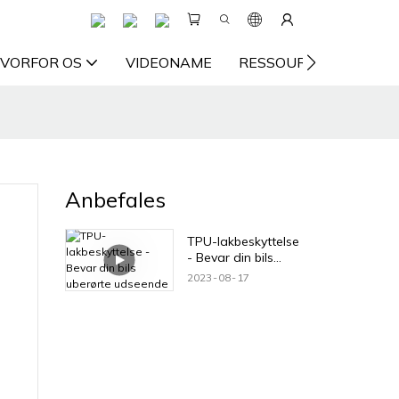
VORFOR OS
VIDEONAME
RESSOURCE
KON
Anbefales
TPU-lakbeskyttelse
- Bevar din bils
uberørte udseende
2023
08
17