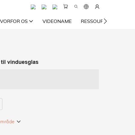
VORFOR OS
VIDEONAME
RESSOURCE
KON
 til vinduesglas
 område