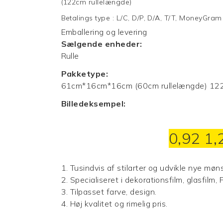
(122cm rullelængde)
Betalings type
:
L/C, D/P, D/A, T/T, MoneyGram
Emballering og levering
Sælgende enheder:
Rulle
Pakketype:
61cm*16cm*16cm (60cm rullelængde) 12
Billedeksempel:
0,92 1,
1. Tusindvis af stilarter og udvikle nye møns
2. Specialiseret i dekorationsfilm, glasfilm,
3. Tilpasset farve, design.
4. Høj kvalitet og rimelig pris.