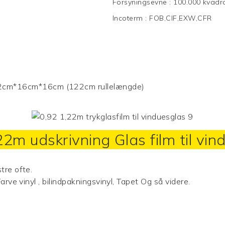
Forsyningsevne
:
100.000 kvadr
Incoterm
:
FOB,CIF,EXW,CFR
2cm*16cm*16cm (122cm rullelængde)
22m udskrivning
Glas film
til vi
tre ofte.
Farve vinyl
, bilindpakningsvinyl,
Tapet
Og så videre.