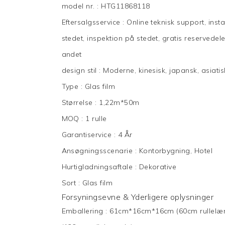
model nr.
:
HTG11868118
Eftersalgsservice
:
Online teknisk support, inst
stedet, inspektion på stedet, gratis reservedele
andet
design stil
:
Moderne, kinesisk, japansk, asiatisk
Type
:
Glas film
Størrelse
:
1,22m*50m
MOQ
:
1 rulle
Garantiservice
:
4 År
Ansøgningsscenarie
:
Kontorbygning, Hotel
Hurtigladningsaftale
:
Dekorative
Sort
:
Glas film
Forsyningsevne & Yderligere oplysninger
Emballering
:
61cm*16cm*16cm (60cm rullel