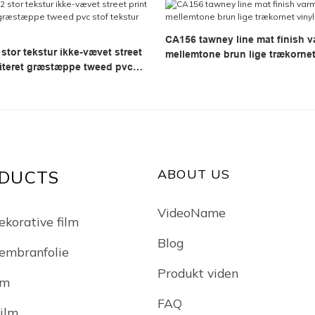
CA156 tawney line mat finish 
stor tekstur ikke-vævet street
mellemtone brun lige trækorne
miteret græstæppe tweed pvc
vinylrulle
stur tapet
ABOUT US
DUCTS
VideoName
ekorative film
Blog
embranfolie
Produkt viden
lm
FAQ
Film