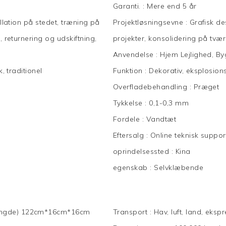
Garanti.
:
Mere end 5 år
allation på stedet, træning på
Projektløsningsevne
:
Grafisk de
, returnering og udskiftning,
projekter, konsolidering på tvær
Anvendelse
:
Hjem Lejlighed, B
, traditionel
Funktion
:
Dekorativ, eksplosion
Overfladebehandling
:
Præget
Tykkelse
:
0,1-0,3 mm
Fordele
:
Vandtæt
Eftersalg
:
Online teknisk suppor
oprindelsessted
:
Kina
egenskab
:
Selvklæbende
ængde) 122cm*16cm*16cm
Transport
:
Hav, luft, land, eksp