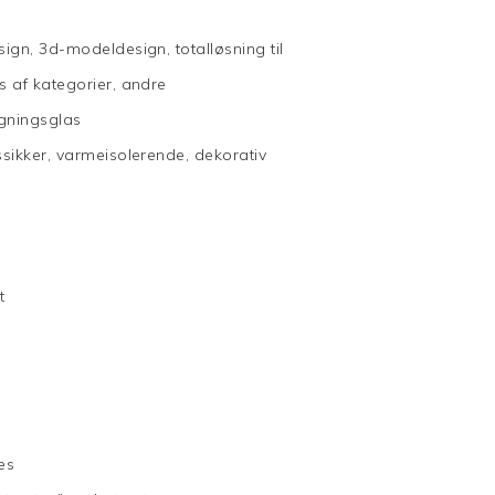
sign, 3d-modeldesign, totalløsning til
s af kategorier, andre
ygningsglas
ssikker, varmeisolerende, dekorativ
t
res