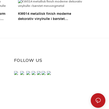
varm
KW014 metallisk finish moderne
t
dekorativ vinylrulle i børstet
messingmetal
FOLLOW US