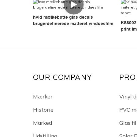
hvid mælkebøtte glas decals
KS8002 
brugerdefinerede matteret vinduesfilm
print i
stof tek
OUR COMPANY
PRO
Mærker
Vinyl d
Historie
PVC m
Marked
Glas fi
Udstilling
Solar 