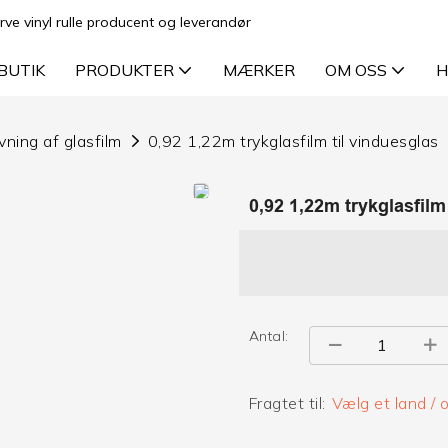
rve vinyl rulle producent og leverandør
BUTIK
PRODUKTER
MÆRKER
OM OSS
H
vning af glasfilm
0,92 1,22m trykglasfilm til vinduesglas
0,92 1,22m trykglasfilm
Antal:
Fragtet til:
Vælg et land /