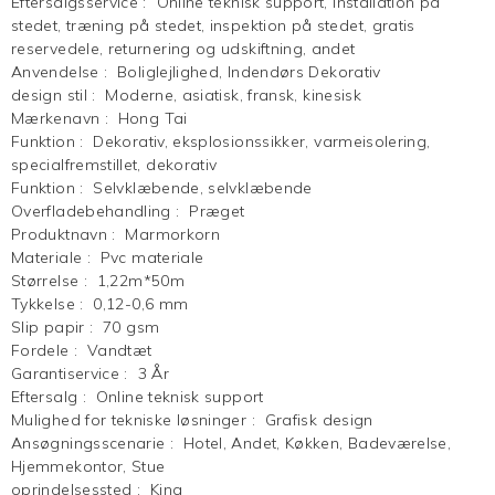
Eftersalgsservice
:
Online teknisk support, installation på
stedet, træning på stedet, inspektion på stedet, gratis
reservedele, returnering og udskiftning, andet
Anvendelse
:
Boliglejlighed, Indendørs Dekorativ
design stil
:
Moderne, asiatisk, fransk, kinesisk
Mærkenavn
:
Hong Tai
Funktion
:
Dekorativ, eksplosionssikker, varmeisolering,
specialfremstillet, dekorativ
Funktion
:
Selvklæbende, selvklæbende
Overfladebehandling
:
Præget
Produktnavn
:
Marmorkorn
Materiale
:
Pvc materiale
Størrelse
:
1,22m*50m
Tykkelse
:
0,12-0,6 mm
Slip papir
:
70 gsm
Fordele
:
Vandtæt
Garantiservice
:
3 År
Eftersalg
:
Online teknisk support
Mulighed for tekniske løsninger
:
Grafisk design
Ansøgningsscenarie
:
Hotel, Andet, Køkken, Badeværelse,
Hjemmekontor, Stue
oprindelsessted
:
Kina