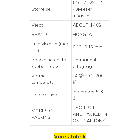
61cm/1,22m *
Størrelse
48M eller
tilpasset
Vægt
ABOUT 14KG
BRAND
HONGTAI
Filmtykkelse (med
0,12~0,15 mm
lim)
opløsningsmiddel
Permanent,
klæbemiddel
aftagelig
Varme
-40鈩?TO+200
temperatur
鈩?
Indendørs 5-8
Holdbarhed
år
EACH ROLL
MODES OF
AND PACKED IN
PACKING
ONE CARTONS
Vores fabrik