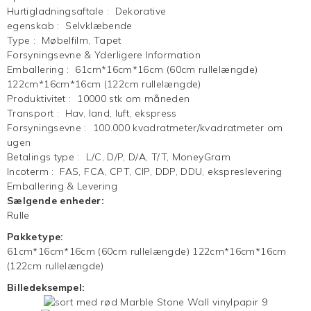
Hurtigladningsaftale
:
Dekorative
egenskab
:
Selvklæbende
Type
:
Møbelfilm, Tapet
Forsyningsevne & Yderligere Information
Emballering
:
61cm*16cm*16cm (60cm rullelængde)
122cm*16cm*16cm (122cm rullelængde)
Produktivitet
:
10000 stk om måneden
Transport
:
Hav, land, luft, ekspress
Forsyningsevne
:
100.000 kvadratmeter/kvadratmeter om
ugen
Betalings type
:
L/C, D/P, D/A, T/T, MoneyGram
Incoterm
:
FAS, FCA, CPT, CIP, DDP, DDU, ekspreslevering
Emballering & Levering
Sælgende enheder:
Rulle
Pakketype:
61cm*16cm*16cm (60cm rullelængde) 122cm*16cm*16cm
(122cm rullelængde)
Billedeksempel: