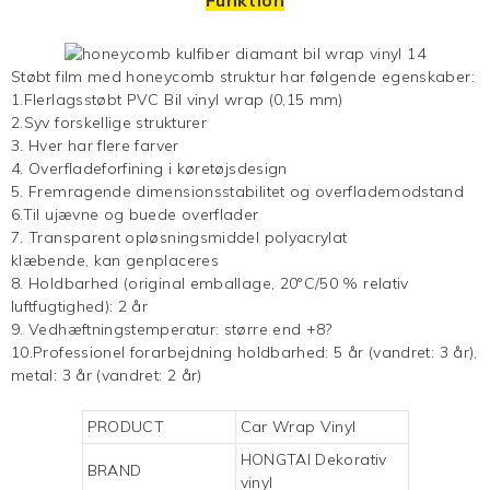
Støbt film med honeycomb struktur har følgende egenskaber:
1.Flerlagsstøbt PVC
Bil vinyl wrap
(0,15 mm)
2.Syv forskellige strukturer
3. Hver har flere farver
4. Overfladeforfining i køretøjsdesign
5. Fremragende dimensionsstabilitet og overflademodstand
6.Til ujævne og buede overflader
7. Transparent opløsningsmiddel polyacrylat
klæbende, kan genplaceres
8. Holdbarhed (original emballage, 20°C/50 % relativ
luftfugtighed): 2 år
9. Vedhæftningstemperatur: større end +8?
10.Professionel forarbejdning holdbarhed: 5 år (vandret: 3 år),
metal: 3 år (vandret: 2 år)
PRODUCT
Car Wrap Vinyl
HONGTAI
Dekorativ
BRAND
vinyl