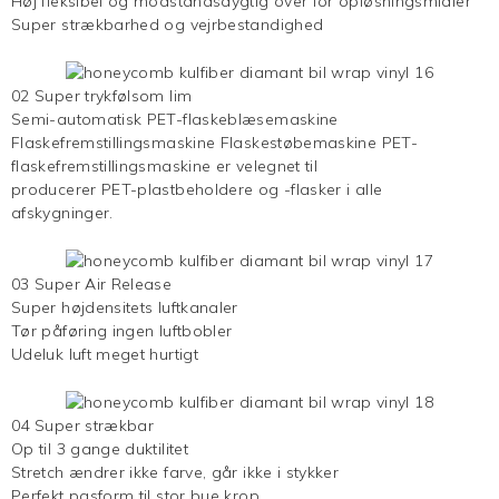
Høj fleksibel og modstandsdygtig over for opløsningsmidler
Super strækbarhed og vejrbestandighed
02 Super trykfølsom lim
Semi-automatisk PET-flaskeblæsemaskine
Flaskefremstillingsmaskine Flaskestøbemaskine PET-
flaskefremstillingsmaskine er velegnet til
producerer PET-plastbeholdere og -flasker i alle
afskygninger.
03 Super Air Release
Super højdensitets luftkanaler
Tør påføring ingen luftbobler
Udeluk luft meget hurtigt
04 Super strækbar
Op til 3 gange duktilitet
Stretch ændrer ikke farve, går ikke i stykker
Perfekt pasform til stor bue krop