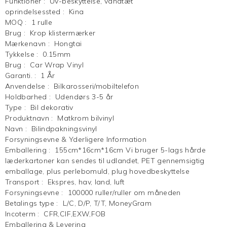
Funktioner
:
Uv-beskyttelse, vandtæt
oprindelsessted
:
Kina
MOQ
:
1 rulle
Brug
:
Krop klistermærker
Mærkenavn
:
Hongtai
Tykkelse
:
0.15mm
Brug
:
Car Wrap Vinyl
Garanti.
:
1 År
Anvendelse
:
Bilkarosseri/mobiltelefon
Holdbarhed
:
Udendørs 3-5 år
Type
:
Bil dekorativ
Produktnavn
:
Matkrom bilvinyl
Navn
:
Bilindpakningsvinyl
Forsyningsevne & Yderligere Information
Emballering
:
155cm*16cm*16cm Vi bruger 5-lags hårde
læderkartoner kan sendes til udlandet, PET gennemsigtig
emballage, plus perlebomuld, plug hovedbeskyttelse
Transport
:
Ekspres, hav, land, luft
Forsyningsevne
:
100000 ruller/ruller om måneden
Betalings type
:
L/C, D/P, T/T, MoneyGram
Incoterm
:
CFR,CIF,EXW,FOB
Emballering & Levering