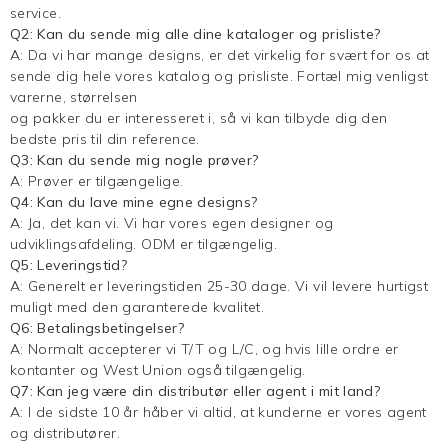
service.
Q2: Kan du sende mig alle dine kataloger og prisliste?
A: Da vi har mange designs, er det virkelig for svært for os at
sende dig hele vores katalog og prisliste. Fortæl mig venligst
varerne, størrelsen
og pakker du er interesseret i, så vi kan tilbyde dig den
bedste pris til din reference.
Q3: Kan du sende mig nogle prøver?
A: Prøver er tilgængelige.
Q4: Kan du lave mine egne designs?
A: Ja, det kan vi. Vi har vores egen designer og
udviklingsafdeling. ODM er tilgængelig.
Q5: Leveringstid?
A: Generelt er leveringstiden 25-30 dage. Vi vil levere hurtigst
muligt med den garanterede kvalitet.
Q6: Betalingsbetingelser?
A: Normalt accepterer vi T/T og L/C, og hvis lille ordre er
kontanter og West Union også tilgængelig.
Q7: Kan jeg være din distributør eller agent i mit land?
A: I de sidste 10 år håber vi altid, at kunderne er vores agent
og distributører.