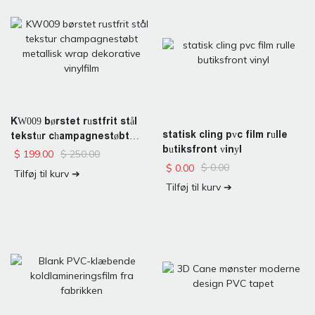
KW009 børstet rustfrit stål
statisk cling pvc film rulle
tekstur champagnestøbt
butiksfront vinyl
metallisk wrap dekorative
$
250.00
$
199.00
vinylfilm
$
0.00
$
0.00
Tilføj til kurv ➔
Tilføj til kurv ➔