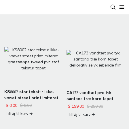
KS8002 stor tekstur ikke-
CA173 vandtæt pvc tyk
vævet street print imiteret
santana træ korn tapet
græstæppe tweed pvc stof
dekorativ selvklæbende film
$
0.00
$
0.00
$
250.00
$
199.00
tekstur tapet
Tilføj til kurv ➔
Tilføj til kurv ➔