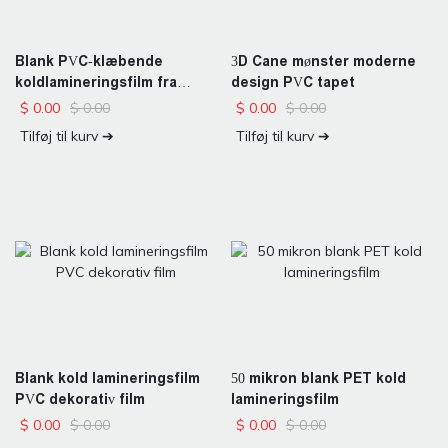
Blank PVC-klæbende
3D Cane mønster moderne
koldlamineringsfilm fra
design PVC tapet
fabrikken
$
0.00
$
0.00
$
0.00
$
0.00
Tilføj til kurv ➔
Tilføj til kurv ➔
Blank kold lamineringsfilm
50 mikron blank PET kold
PVC dekorativ film
lamineringsfilm
$
0.00
$
0.00
$
0.00
$
0.00