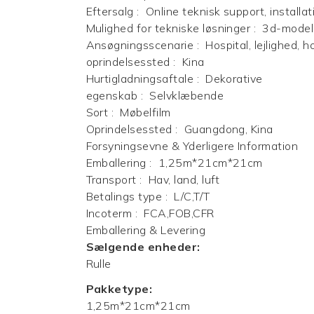
Eftersalg
:
Online teknisk support, installat
Mulighed for tekniske løsninger
:
3d-modeld
Ansøgningsscenarie
:
Hospital, lejlighed, 
oprindelsessted
:
Kina
Hurtigladningsaftale
:
Dekorative
egenskab
:
Selvklæbende
Sort
:
Møbelfilm
Oprindelsessted
:
Guangdong, Kina
Forsyningsevne & Yderligere Information
Emballering
:
1,25m*21cm*21cm
Transport
:
Hav, land, luft
Betalings type
:
L/C,T/T
Incoterm
:
FCA,FOB,CFR
Emballering & Levering
Sælgende enheder:
Rulle
Pakketype:
1,25m*21cm*21cm