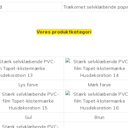
d
Trækornet selvklæbende papi
Vores produktkategori
Lys farve
Mørk farve
Gul
Brun