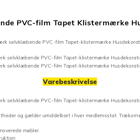
ende PVC-film
Tapet
Klistermærke H
Varebeskrivelse
eltheder og gælder umiddelbart i hver medlemsstat.
Trækorne
renoverede møbler.
ruktion