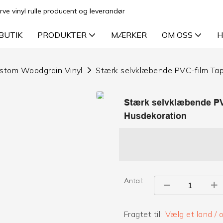
rve vinyl rulle producent og leverandør
BUTIK
PRODUKTER
MÆRKER
OM OSS
H
stom Woodgrain Vinyl
Stærk selvklæbende PVC-film Tap
Stærk selvklæbende PV
Husdekoration
Antal:
Fragtet til:
Vælg et land /