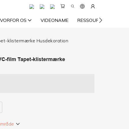
VORFOR OS
VIDEONAME
RESSOURCE
KON
et-klistermærke Husdekoration
C-film Tapet-klistermærke
 område