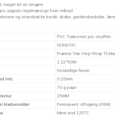
t, meget let at rengøre
igns udgives regelmæssigt hver måned
 dekorere og istandsætte borde, skabe, garderobeskabe, døre
PVC Trækornet pvc vinylfilm
HONGTAI
Præmie
Træ Vinyl Wrap Til Mø
1.22*50M
Forskellige farver
ed lim)
0.25mm
70 g papir
kkelse
25MM
el klæbemiddel
Permanent, aftagelig (OEM)
ur
Mere end 120°C