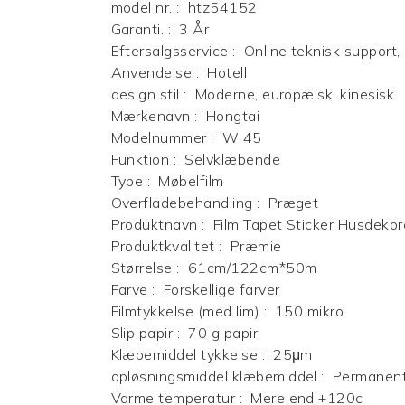
model nr.
:
htz54152
Garanti.
:
3 År
Eftersalgsservice
:
Online teknisk support, 
Anvendelse
:
Hotell
design stil
:
Moderne, europæisk, kinesisk
Mærkenavn
:
Hongtai
Modelnummer
:
W 45
Funktion
:
Selvklæbende
Type
:
Møbelfilm
Overfladebehandling
:
Præget
Produktnavn
:
Film Tapet Sticker Husdekor
Produktkvalitet
:
Præmie
Størrelse
:
61cm/122cm*50m
Farve
:
Forskellige farver
Filmtykkelse (med lim)
:
150 mikro
Slip papir
:
70 g papir
Klæbemiddel tykkelse
:
25μm
opløsningsmiddel klæbemiddel
:
Permanent,
Varme temperatur
:
Mere end +120c