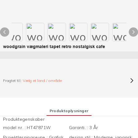
woodgrain vægmaleri tapet retro nostalgisk cafe
Fragtet til:
Vælg et land / område
Produktoplysninger
Produktegenskaber
model nr.
:
HT47871W
Garanti.
:
3 År
Projektløsningsevne
:
Grafisk
design stil
:
Moderne, japansk,