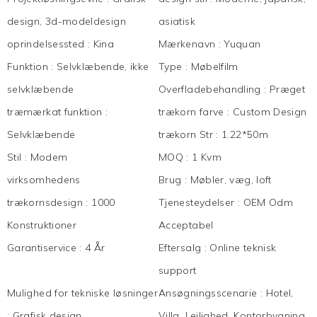
design, 3d-modeldesign
asiatisk
oprindelsessted
:
Kina
Mærkenavn
:
Yuquan
Funktion
:
Selvklæbende, ikke
Type
:
Møbelfilm
selvklæbende
Overfladebehandling
:
Præget
træmærkat funktion
:
trækorn farve
:
Custom Design
Selvklæbende
trækorn Str
:
1.22*50m
Stil
:
Modem
MOQ
:
1 Kvm
virksomhedens
Brug
:
Møbler, væg, loft
trækornsdesign
:
1000
Tjenesteydelser
:
OEM Odm
Konstruktioner
Acceptabel
Garantiservice
:
4 År
Eftersalg
:
Online teknisk
support
Mulighed for tekniske løsninger
Ansøgningsscenarie
:
Hotel,
:
Grafisk design
Villa, Lejlighed, Kontorbygning,