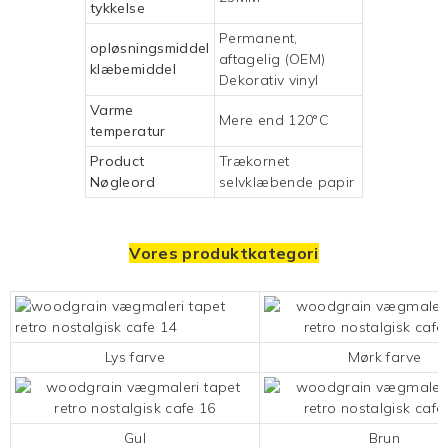
tykkelse
Permanent,
opløsningsmiddel
aftagelig (OEM)
klæbemiddel
Dekorativ vinyl
Varme
Mere end 120°C
temperatur
Product
Trækornet
Nøgleord
selvklæbende papir
Vores produktkategori
Lys farve
Mørk farve
Gul
Brun