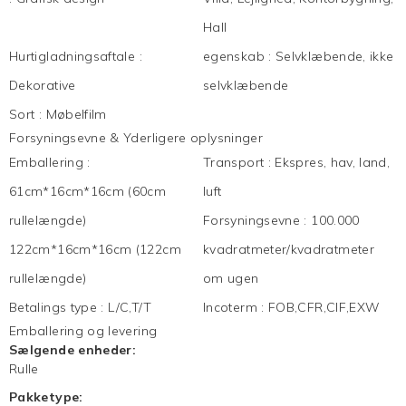
Hall
Hurtigladningsaftale
:
egenskab
:
Selvklæbende, ikke
Dekorative
selvklæbende
Sort
:
Møbelfilm
Forsyningsevne & Yderligere oplysninger
Emballering
:
Transport
:
Ekspres, hav, land,
61cm*16cm*16cm (60cm
luft
rullelængde)
Forsyningsevne
:
100.000
122cm*16cm*16cm (122cm
kvadratmeter/kvadratmeter
rullelængde)
om ugen
Betalings type
:
L/C,T/T
Incoterm
:
FOB,CFR,CIF,EXW
Emballering og levering
Sælgende enheder:
Rulle
Pakketype: