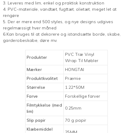
3. Leveres med lim, enkel og praktisk konstruktion
4. PVC-materiale, vandtæt, fugttæt, olietæt, meget let at
rengøre
5. Der er mere end 500 styles, og nye designs udgives
regelmæssigt hver måned
6.Kan bruges til at dekorere og istandsætte borde, skabe,
garderobeskabe, døre mv.
PVC
Træ Vinyl
Produkter
Wrap Til Møbler
Mærker
HONGTAI
Produktkvalitet
Præmie
Størrelse
1.22*50M
Farve
Forskellige farver
Filmtykkelse (med
0.25mm
lim)
Slip papir
70 g papir
Klæbemiddel
25MM