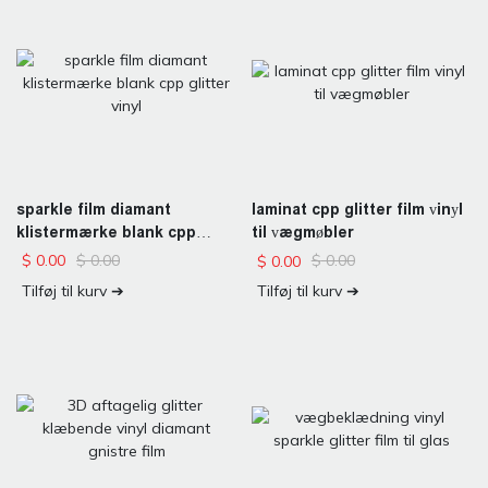
sparkle film diamant
laminat cpp glitter film vinyl
klistermærke blank cpp
til vægmøbler
glitter vinyl
$
0.00
$
0.00
$
0.00
$
0.00
Tilføj til kurv ➔
Tilføj til kurv ➔