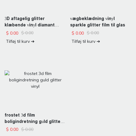
vægbeklædning vinyl
3D aftagelig glitter
sparkle glitter film til glas
klæbende vinyl diamant
gnistre film
$
0.00
$
0.00
$
0.00
$
0.00
Tilføj til kurv ➔
Tilføj til kurv ➔
frostet 3d film
boligindretning guld glitter
vinyl
$
0.00
$
0.00