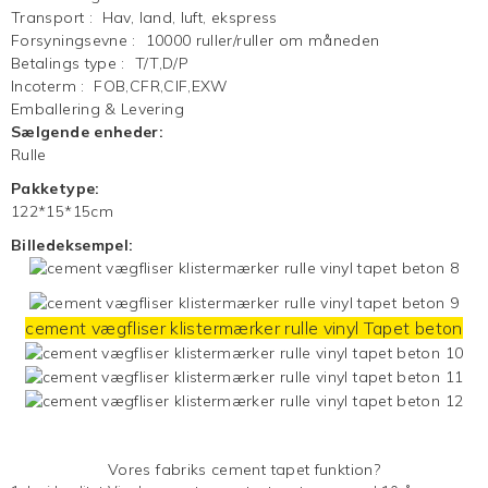
Transport
:
Hav, land, luft, ekspress
Forsyningsevne
:
10000 ruller/ruller om måneden
Betalings type
:
T/T,D/P
Incoterm
:
FOB,CFR,CIF,EXW
Emballering & Levering
Sælgende enheder:
Rulle
Pakketype:
122*15*15cm
Billedeksempel:
cement vægfliser klistermærker rulle vinyl
Tapet
beton
Vores fabriks cement tapet funktion?