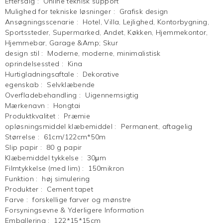
Eftersalg
:
Online teknisk support
Mulighed for tekniske løsninger
:
Grafisk design
Ansøgningsscenarie
:
Hotel, Villa, Lejlighed, Kontorbygning,
Sportssteder, Supermarked, Andet, Køkken, Hjemmekontor,
Hjemmebar, Garage &Amp; Skur
design stil
:
Moderne, moderne, minimalistisk
oprindelsessted
:
Kina
Hurtigladningsaftale
:
Dekorative
egenskab
:
Selvklæbende
Overfladebehandling
:
Uigennemsigtig
Mærkenavn
:
Hongtai
Produktkvalitet
:
Præmie
opløsningsmiddel klæbemiddel
:
Permanent, aftagelig
Størrelse
:
61cm/122cm*50m
Slip papir
:
80 g papir
Klæbemiddel tykkelse
:
30μm
Filmtykkelse (med lim)
:
150mikron
Funktion
:
høj simulering
Produkter
:
Cement tapet
Farve
:
forskellige farver og mønstre
Forsyningsevne & Yderligere Information
Emballering
:
122*15*15cm