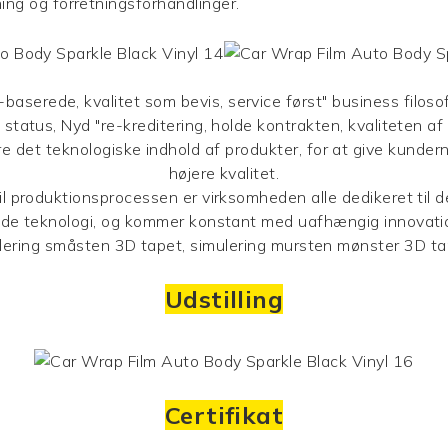
ng og forretningsforhandlinger.
baserede, kvalitet som bevis, service først" business filosofi,
status, Nyd "re-kreditering, holde kontrakten, kvaliteten a
det teknologiske indhold af produkter, for at give kunderne 
højere kvalitet.
til produktionsprocessen er virksomheden alle dedikeret til d
ende teknologi, og kommer konstant med uafhængig innovation
ulering småsten 3D tapet, simulering mursten mønster 3D tape
Udstilling
Certifikat