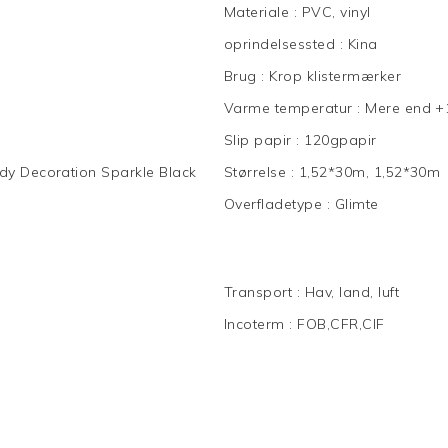
Materiale
:
PVC, vinyl
oprindelsessted
:
Kina
Brug
:
Krop klistermærker
Varme temperatur
:
Mere end +
Slip papir
:
120gpapir
dy Decoration Sparkle Black
Størrelse
:
1,52*30m, 1,52*30m
Overfladetype
:
Glimte
Transport
:
Hav, land, luft
Incoterm
:
FOB,CFR,CIF