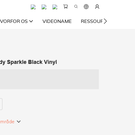
VORFOR OS
VIDEONAME
RESSOURCE
KON
y Sparkle Black Vinyl
 område