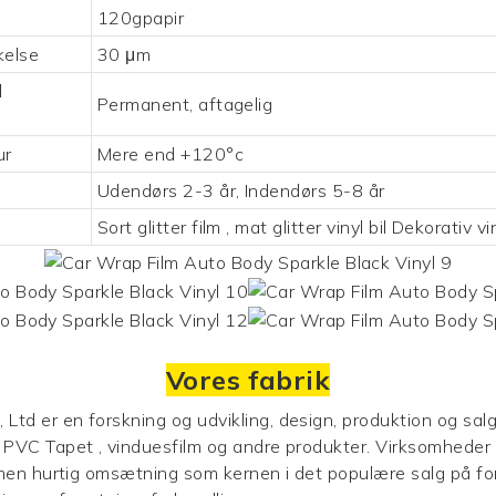
120gpapir
kelse
30 μm
l
Permanent, aftagelig
ur
Mere end +120°c
Udendørs 2-3 år, Indendørs 5-8 år
Sort glitter film
,
mat glitter vinyl
bil
Dekorativ vi
Vores fabrik
d er en forskning og udvikling, design, produktion og salg 
r, PVC
Tapet
, vinduesfilm og andre produkter. Virksomheder ti
d, men hurtig omsætning som kernen i det populære salg på 