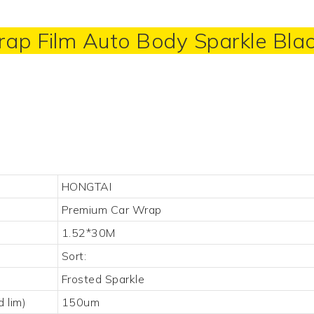
rap
Film Auto Body Sparkle Blac
HONGTAI
Premium Car Wrap
1.52*30M
Sort:
Frosted Sparkle
 lim)
150um