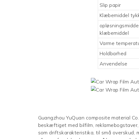
Slip papir
Klæbemiddel tyk
opløsningsmidde
klæbemiddel
Varme temperat
Holdbarhed
Anvendelse
Guangzhou YuQuan composite material Co., Lt
beskæftiget med bilfilm, reklamebogstave
som driftskarakteristika, til små oversku