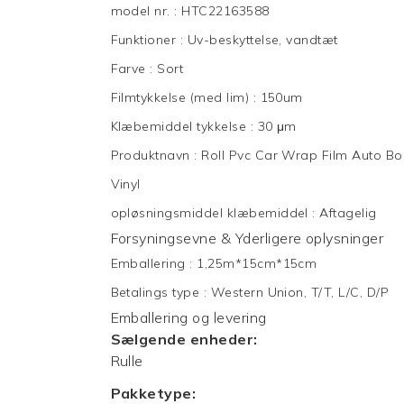
model nr.
:
HTC22163588
Funktioner
:
Uv-beskyttelse, vandtæt
Farve
:
Sort
Filmtykkelse (med lim)
:
150um
Klæbemiddel tykkelse
:
30 μm
Produktnavn
:
Roll Pvc Car Wrap Film Auto Bo
Vinyl
opløsningsmiddel klæbemiddel
:
Aftagelig
Forsyningsevne & Yderligere oplysninger
Emballering
:
1,25m*15cm*15cm
Betalings type
:
Western Union, T/T, L/C, D/P
Emballering og levering
Sælgende enheder:
Rulle
Pakketype: