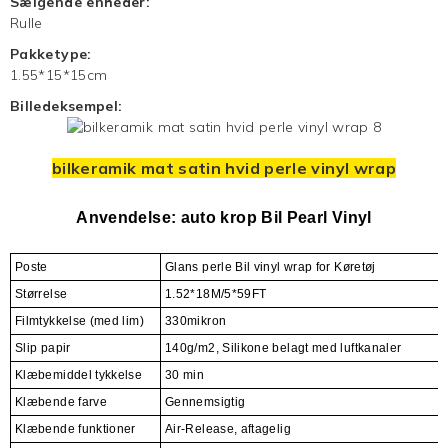
Sælgende enheder:
Rulle
Pakketype:
1.55*15*15cm
Billedeksempel:
bilkeramik mat satin hvid perle vinyl wrap
Anvendelse:
auto krop
Bil Pearl Vinyl
Poste
Glans perle
Bil vinyl wrap
for Køretøj
Størrelse
1.52*18M/5*59FT
Filmtykkelse (med lim)
330mikron
Slip papir
140g/m2, Silikone belagt med luftkanaler
Klæbemiddel tykkelse
30 min
Klæbende farve
Gennemsigtig
Klæbende funktioner
Air-Release, aftagelig