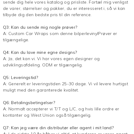
sende dig hele vores katalog og prisliste. Fortæl mig venligst
de varer, størrelser og pakker, du er interesseret i, så vi kan
tilbyde dig den bedste pris til din reference.
Q3: Kan du sende mig nogle prøver?
A:
Custom Car Wraps
som denne bilperlevinylPrøver er
tilgængelige.
Q4: Kan du lave mine egne designs?
A: Ja, det kan vi. Vi har vores egen designer og
udviklingsafdeling. ODM er tilgængelig.
Q5: Leveringstid?
A: Generelt er leveringstiden 25-30 dage. Vi vil levere hurtigst
muligt med den garanterede kvalitet.
Q6: Betalingsbetingelser?
A: Normalt accepterer vi T/T og L/C, og hvis lille ordre er
kontanter og West Union også tilgængelig.
Q7: Kan jeg være din distributør eller agent i mit land?
A: I de sidste 10 år håber vi altid, at kunderne er vores agent