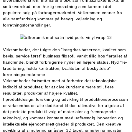
diversificere stilen, mønstrene osv. som driftskarakteristika, til
små overskud, men hurtig omsætning som kernen i det
populære salg på forbrugermarkedet. Velkommen venner fra
alle samfundslag kommer på besøg, vejledning og
forretningsforhandlinger.
Virksomheder, der fulgte den "integritet-baserede, kvalitet som
bevis, service først" business filosofi, vandt tillid hos flertallet af
handlende, blandt forbrugerne nyder en højere status, Nyd "re-
kreditering, holde kontrakten, kvaliteten af ​​beskyttelse"
forretningsomdømme.
Virksomheder fortsætter med at forbedre det teknologiske
indhold af produkter, for at give kunderne mere stil, flere
resultater, produkter af højere kvalitet.
I produktdesign, forskning og udvikling til produktionsprocessen
er virksomheden alle dedikeret til den ultimative forfølgelse af
det perfekte produkt til valg af materialer og fremragende
teknologi, og kommer konstant med uafhængig innovation og
intellektuelle ejendomsrettigheder til produktet, Den kreative
udvikling af simulering småsten 3D tapet, simulering mursten