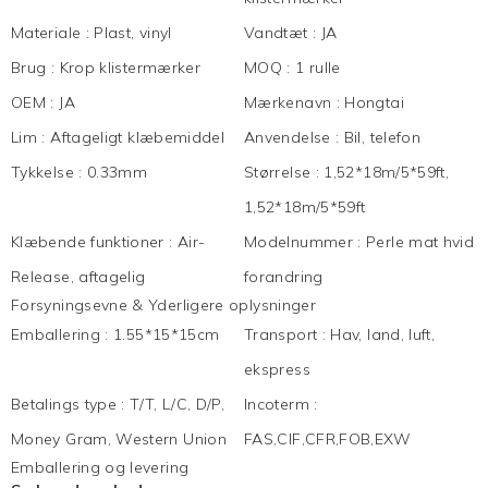
Materiale
:
Plast, vinyl
Vandtæt
:
JA
Brug
:
Krop klistermærker
MOQ
:
1 rulle
OEM
:
JA
Mærkenavn
:
Hongtai
Lim
:
Aftageligt klæbemiddel
Anvendelse
:
Bil, telefon
Tykkelse
:
0.33mm
Størrelse
:
1,52*18m/5*59ft,
1,52*18m/5*59ft
Klæbende funktioner
:
Air-
Modelnummer
:
Perle mat hvid
Release, aftagelig
forandring
Forsyningsevne & Yderligere oplysninger
Emballering
:
1.55*15*15cm
Transport
:
Hav, land, luft,
ekspress
Betalings type
:
T/T, L/C, D/P,
Incoterm
:
Money Gram, Western Union
FAS,CIF,CFR,FOB,EXW
Emballering og levering