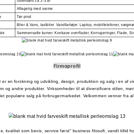
Udendørs ca 2-3 år
Aftagelig med varme
e
Tør pind
Biler & Vans, lastbiler. Vandfartøjer. Laptop, mobiltelefoner, vægm
ade
Sammensatte kurver. Konkave overflader, Korrugeringer, Flade, Si
Firmaprofil
r en forskning og udvikling, design, produktion og salg i en af ​
ilm og andre produkter. Virksomheder til at diversificere stilen, møn
det populære salg på forbrugermarkedet. Velkommen venner fra a
 kvalitet som bevis, service først" business filosofi, vandt tillid h