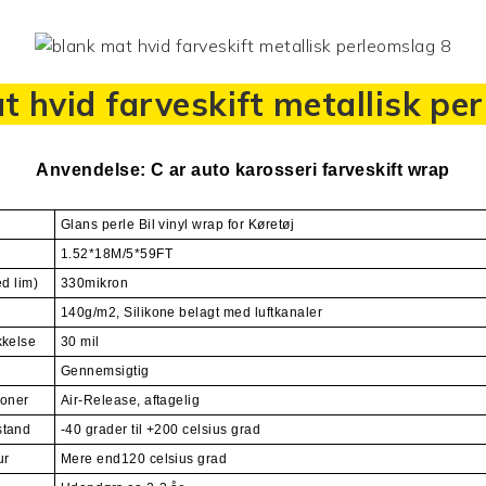
t hvid farveskift metallisk pe
Anvendelse: C
ar auto karosseri
farveskift wrap
Glans perle
Bil vinyl wrap
for Køretøj
1.52*18M/5*59FT
d lim)
330mikron
140g/m2, Silikone belagt med luftkanaler
kkelse
30 mil
Gennemsigtig
ioner
Air-Release, aftagelig
stand
-40 grader til +200
celsius grad
ur
Mere end120
celsius grad