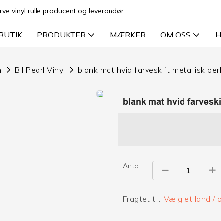
rve vinyl rulle producent og leverandør
BUTIK
PRODUKTER
MÆRKER
OM OSS
H
n
Bil Pearl Vinyl
blank mat hvid farveskift metallisk pe
blank mat hvid farveski
Antal:
Fragtet til:
Vælg et land /