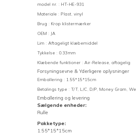
model nr.
:
HT-HE-931
Materiale
:
Plast, vinyl
Brug
:
Krop klistermærker
OEM
:
JA
Lim
:
Aftageligt klæbemiddel
Tykkelse
:
0.33mm
Klæbende funktioner
:
Air-Release, aftagelig
Forsyningsevne & Yderligere oplysninger
Emballering
:
1.55*15*15cm
Betalings type
:
T/T, L/C, D/P, Money Gram, We
Emballering og levering
Sælgende enheder:
Rulle
Pakketype:
1.55*15*15cm