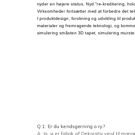
nyder en højere status, Nyd "re-kreditering, hol
Virksomheder fortsætter med at forbedre det tekno
I produktdesign, forskning og udvikling til produ
materialer og fremragende teknologi, og kommer 
simulering småsten 3D tapet, simulering mursten
Q
1: Er du kendsgerning
o
ry?
A: Ja, vi er fabrik af
Dekorativ vinyl
til mang