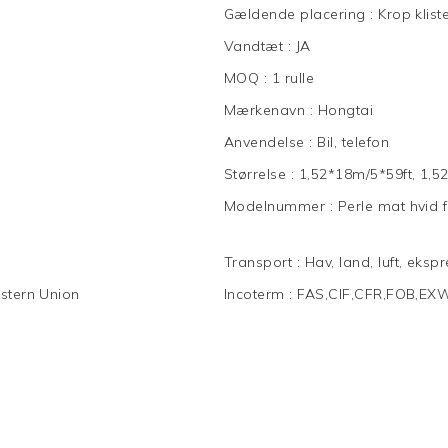
Gældende placering
:
Krop klis
Vandtæt
:
JA
MOQ
:
1 rulle
Mærkenavn
:
Hongtai
Anvendelse
:
Bil, telefon
Størrelse
:
1,52*18m/5*59ft, 1,5
Modelnummer
:
Perle mat hvid 
Transport
:
Hav, land, luft, eksp
stern Union
Incoterm
:
FAS,CIF,CFR,FOB,EX