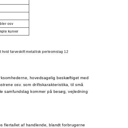
øbler osv
mple kurver
​virksomhederne, hovedsagelig beskæftiget med
strene osv. som driftskarakteristika, til små
lle samfundslag kommer på besøg, vejledning
os flertallet af handlende, blandt forbrugerne