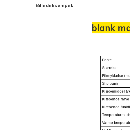
Billedeksempel:
blank ma
Poste
Størrelse
Filmtykkelse (me
Slip papir
Klæbemiddel ty
Klæbende farve
Klæbende funkt
Temperaturmod
Varme temperat