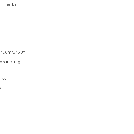
termærker
2*18m/5*59ft
forandring
ress
W