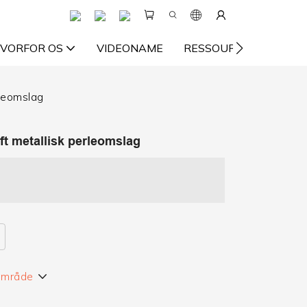
VORFOR OS
VIDEONAME
RESSOURCE
KON
rleomslag
ft metallisk perleomslag
 område