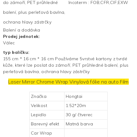
do zámoří, PET průhledné
Incoterm
:
FOB,CFR,CIF,EXW
balení, plus perleťová bavlna,
ochrana hlavy zástrčky
Balení a dodávka
Prodej jednotek:
Válec
typ balíčku:
155 cm * 16 cm * 16 cm Používáme 5vrstvé kartony z tvrdé
kůže, které lze poslat do zámoří, PET průhledné balení, plus
perleťová bavlna, ochrana hlavy zástrčky
Laser Mirror Chrome Wrap
Vinylová fólie na auto
Film
Značka
Hongtai
Velikost
1.52*20m
Lepidlo
30 g/ čtverec
Barevný efekt
Matná barva
Car Wrap