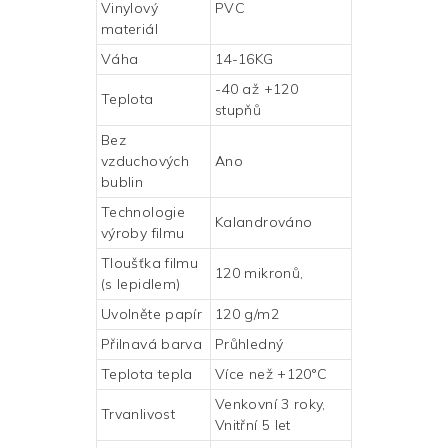
Vinylový
PVC
materiál
Váha
14-16KG
-40 až +120
Teplota
stupňů
Bez
vzduchových
Ano
bublin
Technologie
Kalandrováno
výroby filmu
Tloušťka filmu
120 mikronů,
(s lepidlem)
Uvolněte papír
120 g/m2
Přilnavá barva
Průhledný
Teplota tepla
Více než +120°C
Venkovní 3 roky,
Trvanlivost
Vnitřní 5 let