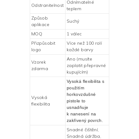
Odnímatelné
Odstranitelnost
teplem
Způsob
Suchý
aplikace
MOQ
1 válec
Přizpůsobit
Více než 100 rolí
logo
každé barvy
Ano (musíte
Vzorek
zaplatit přepravné
zdarma
kupujícím)
Vysoká flexibilita s
použitím
horkovzdušné
Vysoká
pistole to
flexibilita
usnadňuje
k nanesení na
zakřivený povrch.
Snadné čištění,
Snadná údržba,