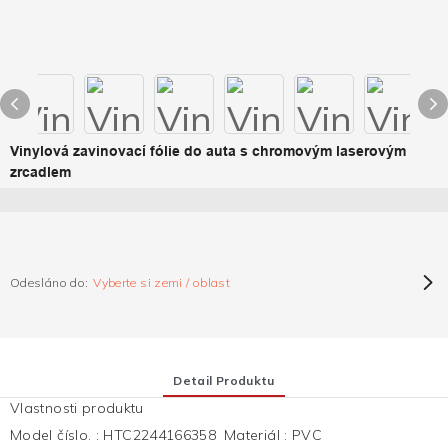
Vinylová zavinovací fólie do auta s chromovým laserovým
zrcadlem
Odesláno do:
Vyberte si zemi / oblast
Detail Produktu
Vlastnosti produktu
Model číslo.
:
HTC2244166358
Materiál
:
PVC