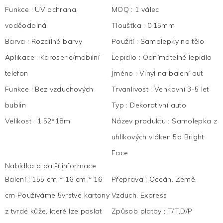
Funkce
:
UV ochrana,
MOQ
:
1 válec
voděodolná
Tloušťka
:
0.15mm
Barva
:
Rozdílné barvy
Použití
:
Samolepky na tělo
Aplikace
:
Karoserie/mobilní
Lepidlo
:
Odnímatelné lepidlo
telefon
Jméno
:
Vinyl na balení aut
Funkce
:
Bez vzduchových
Trvanlivost
:
Venkovní 3-5 let
bublin
Typ
:
Dekorativní auto
Velikost
:
1.52*18m
Název produktu
:
Samolepka z
uhlíkových vláken 5d Bright
Face
Nabídka a další informace
Balení
:
155 cm * 16 cm * 16
Přeprava
:
Oceán, Země,
cm Používáme 5vrstvé kartony
Vzduch, Express
z tvrdé kůže, které lze poslat
Způsob platby
:
T/T,D/P