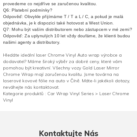
provedeme co nejdříve se zaručenou kvalitou.
Q6: Platební podmínky?
Odpověď: Obvykle přijímáme T / T a L / C, a pokud je malá
objednávka, je k dispozici také hotovost a West Union.
Q7: Mohu být vaším distributorem nebo zástupcem v mé zemi?
Odpověď: Za uplynulých 10 let vždy doufáme, že klienti budou
našimi agenty a distributory.
Hledáte ideální laser
Chrome Vinyl
Auto wrap výrobce a
dodavatel? Máme široký výběr za dobré ceny, které vám
pomohou být kreativní. Všechny vozy Gold Laser Mirror
Chrome Wrap mají zaručenou kvalitu. Jsme továrna na
laserové kovové fólie na auto v Číně. Máte-li jakékoli dotazy,
neváhejte nás kontaktovat.
Kategorie produktů :
Car Wrap Vinyl Series
>
Laser Chrome
Vinyl
Kontaktujte Nás