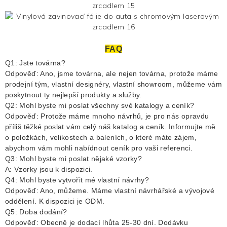
FAQ
Q1: Jste továrna?
Odpověď: Ano, jsme továrna, ale nejen továrna, protože máme
prodejní tým, vlastní designéry, vlastní showroom, můžeme vám
poskytnout ty nejlepší produkty a služby.
Q2: Mohl byste mi poslat všechny své katalogy a ceník?
Odpověď: Protože máme mnoho návrhů, je pro nás opravdu
příliš těžké poslat vám celý náš katalog a ceník. Informujte mě
o položkách, velikostech a baleních, o které máte zájem,
abychom vám mohli nabídnout ceník pro vaši referenci.
Q3: Mohl byste mi poslat nějaké vzorky?
A: Vzorky jsou k dispozici.
Q4: Mohl byste vytvořit mé vlastní návrhy?
Odpověď: Ano, můžeme. Máme vlastní návrhářské a vývojové
oddělení. K dispozici je ODM.
Q5: Doba dodání?
Odpověď: Obecně je dodací lhůta 25-30 dní. Dodávku