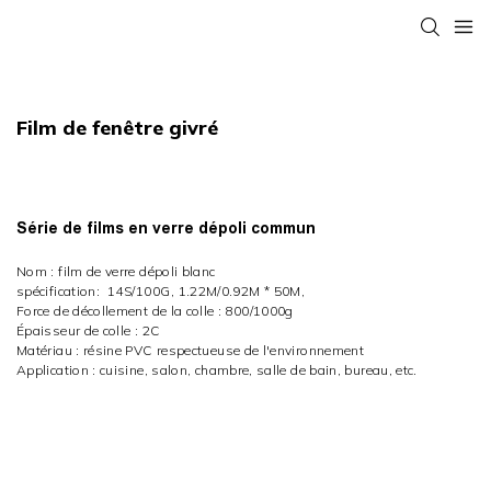
Film de fenêtre givré
Série de films en verre dépoli commun
Nom : film de verre dépoli blanc
spécification:
14S/100G,
1.22M/0.92M * 50M,
Force de décollement de la colle : 800/1000g
Épaisseur de colle : 2C
Matériau : résine PVC respectueuse de l'environnement
Application : cuisine, salon, chambre, salle de bain, bureau, etc.