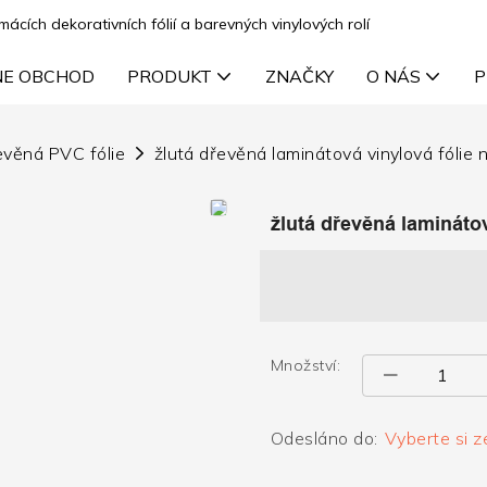
cích dekorativních fólií a barevných vinylových rolí
NE OBCHOD
PRODUKT
ZNAČKY
O NÁS
P
evěná PVC fólie
žlutá dřevěná laminátová vinylová fólie 
žlutá dřevěná laminátov
Množství:
Odesláno do:
Vyberte si z