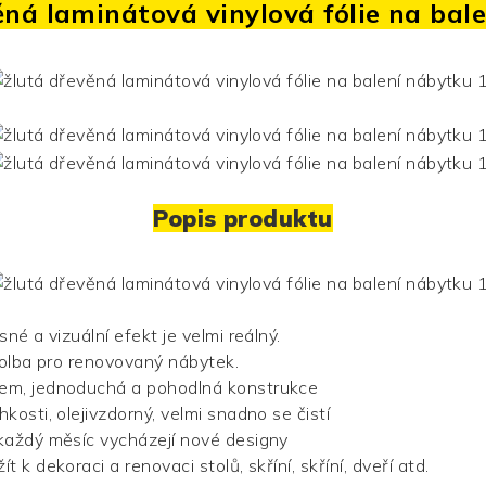
ěná laminátová vinylová fólie na bal
Popis produktu
asné a vizuální efekt je velmi reálný.
 volba pro renovovaný nábytek.
lem, jednoduchá a pohodlná konstrukce
hkosti, olejivzdorný, velmi snadno se čistí
ě každý měsíc vycházejí nové designy
ít k dekoraci a renovaci stolů, skříní, skříní, dveří atd.