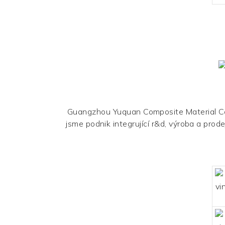
Guangzhou Yuquan Composite Material Co.,
jsme podnik integrující r&d, výroba a pro