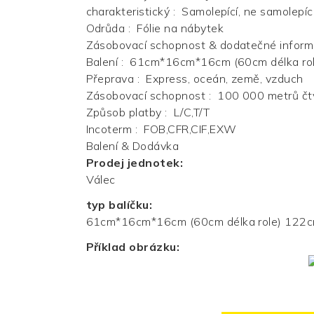
charakteristický
:
Samolepící, ne samolepíc
Odrůda
:
Fólie na nábytek
Zásobovací schopnost & dodatečné infor
Balení
:
61cm*16cm*16cm (60cm délka rol
Přeprava
:
Express, oceán, země, vzduch
Zásobovací schopnost
:
100 000 metrů čtv
Způsob platby
:
L/C,T/T
Incoterm
:
FOB,CFR,CIF,EXW
Balení & Dodávka
Prodej jednotek:
Válec
typ balíčku:
61cm*16cm*16cm (60cm délka role) 122c
Příklad obrázku: