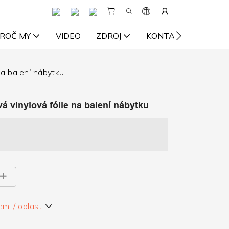
ROČ MY
VIDEO
ZDROJ
KONTAKTUJTE NÁS
na balení nábytku
á vinylová fólie na balení nábytku
emi / oblast