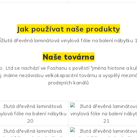
Jak používat naše produkty
Naše továrna
 Ltd se nachází ve Foshanu s pověstí "jména historie a ku
dej. máme nezávislou velkokapacitní továrnu a vyspělý meziná
prodejních kanálů