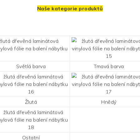
Naše kategorie produktů
Světlá barva
Tmavá barva
Žlutá
Hnědý
Ostatní