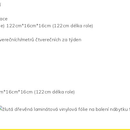
í
mace
e) 122cm*16cm*16cm (122cm délka role)
erečních/metrů čtverečních za týden
m*16cm*16cm (122cm délka role)