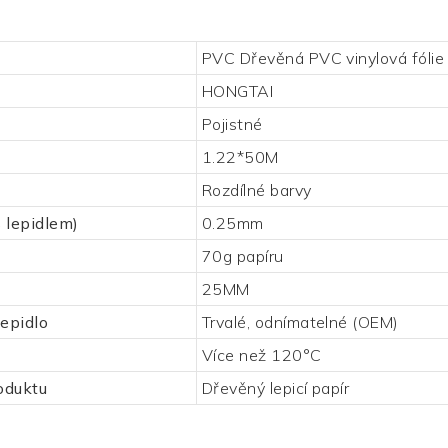
PVC Dřevěná PVC vinylová fólie
HONGTAI
Pojistné
1.22*50M
Rozdílné barvy
s lepidlem)
0.25mm
70g papíru
25MM
lepidlo
Trvalé, odnímatelné (OEM)
Více než 120°C
oduktu
Dřevěný lepicí papír