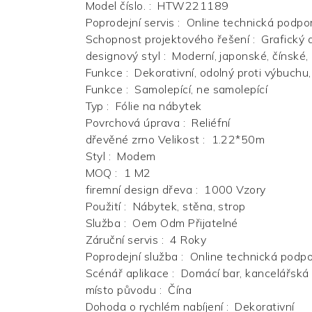
Model číslo.
:
HTW221189
Poprodejní servis
:
Online technická podpora
Schopnost projektového řešení
:
Grafický 
designový styl
:
Moderní, japonské, čínské, 
Funkce
:
Dekorativní, odolný proti výbuchu,
Funkce
:
Samolepící, ne samolepící
Typ
:
Fólie na nábytek
Povrchová úprava
:
Reliéfní
dřevěné zrno Velikost
:
1.22*50m
Styl
:
Modem
MOQ
:
1 M2
firemní design dřeva
:
1000 Vzory
Použití
:
Nábytek, stěna, strop
Služba
:
Oem Odm Přijatelné
Záruční servis
:
4 Roky
Poprodejní služba
:
Online technická podp
Scénář aplikace
:
Domácí bar, kancelářská b
místo původu
:
Čína
Dohoda o rychlém nabíjení
:
Dekorativní