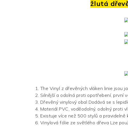
žlutá dřev
1. The
Vinyl z dřevěných vláken
linie jsou j
2. Silnější a odolná proti opotřebení, první
3.
Dřevěný vinylový obal
Dodává se s lepid
4. Materiál PVC, voděodolný, odolný proti vl
5. Existuje více než 500 stylů a pravideln
6.
Vinylová fólie ze světlého dřeva
Lze použ