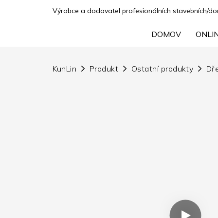
Výrobce a dodavatel profesionálních stavebních/domá
DOMOV
ONLI
KunLin
Produkt
Ostatní produkty
Dř