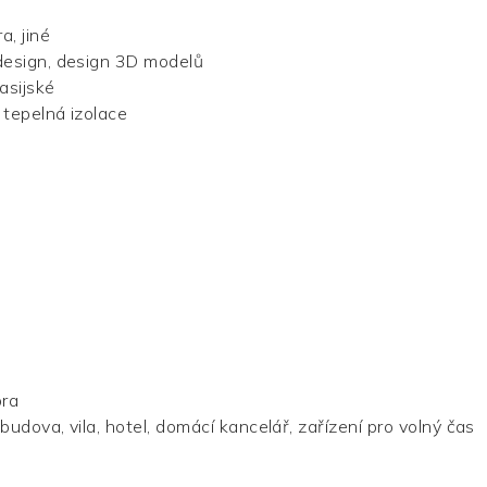
, jiné
design, design 3D modelů
asijské
 tepelná izolace
ora
udova, vila, hotel, domácí kancelář, zařízení pro volný čas