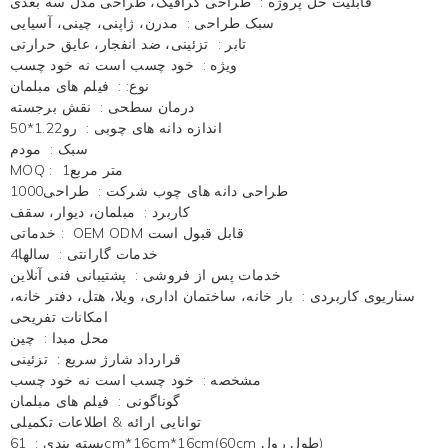
قابلیت حل پروژه
:
طراحی گرافیک، طراحی مدل سه بعدی
سبک طراحی
:
مدرن، ژاپنی، چینی، آسیایی
تابر
:
تزئینی، ضد انفجار، عایق حرارتی
ویژه
:
خود چسب است نه خود چسب
نوع:
:
فیلم های مبلمان
درمان سطحی
:
نقش برجسته
اندازه دانه های چوبی
:
رو1.22*50
سبک
:
مودم
متر مربع1
:
MOQ
طراحی دانه های چوب شرکت
:
طراحی1000
کاربرد
:
مبلمان، دیوار، سقف
OEM ODM قابل قبول است
:
خدماتی
خدمات گارانتی
:
سالها4
خدمات پس از فروشی
:
پشتیبانی فنی آنلاین
سناریوی کاربردی
:
بار خانه، ساختمان اداری، ویلا، هتل، دفتر خانه،
امکانات تفریحی
محل مبدا
:
چین
قرارداد شارژ سریع
:
تزئینی
مشخصه
:
خود چسب است نه خود چسب
گوناگونی
:
فیلم های مبلمان
توانایی ارائه & اطلاعات تکمیلی
بسته بندی
:
61cm*16cm*16cm(60cm طول رول)