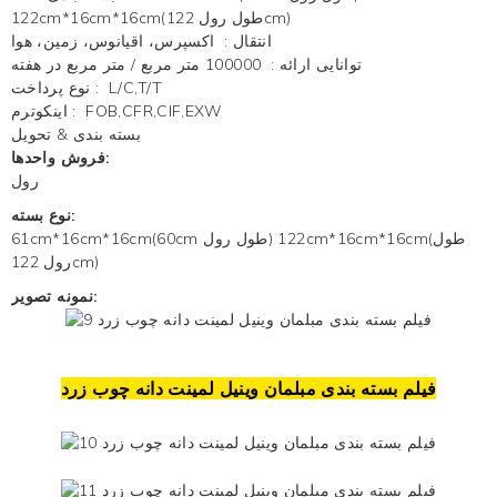
122cm*16cm*16cm(طول رول 122cm)
انتقال
:
اکسپرس، اقیانوس، زمین، هوا
توانایی ارائه
:
100000 متر مربع / متر مربع در هفته
L/C,T/T
:
نوع پرداخت
FOB,CFR,CIF,EXW
:
اینکوترم
بسته بندی & تحویل
فروش واحدها:
رول
نوع بسته:
61cm*16cm*16cm(60cm طول رول) 122cm*16cm*16cm(طول
رول 122cm)
نمونه تصویر:
فیلم بسته بندی مبلمان وینیل لمینت دانه چوب زرد