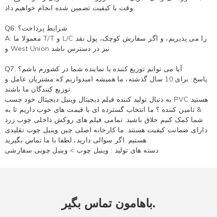
وقت با کیفیت تضمین شده انجام خواهیم داد.
Q6: شرایط پرداخت؟
A: معمولا ما T/T و L/C را می پذیریم، و اگر سفارش کوچک، پول نقد
و West Union نیز در دسترس باشد.
Q7: آیا می توانم توزیع کننده یا نماینده شما در کشورم باشم؟
پاسخ: برای 10 سال گذشته، ما همیشه امیدواریم که مشتریان عامل و
توزیع کنندگان ما باشند.
به دنبال تولید کننده فیلم دیجیتال وینیل دیجیتال خود چسب PVC هستید
& تامین کننده ؟ ما انتخاب گسترده ای با قیمت های خوب داریم تا به
شما کمک کنیم خلاق باشید. تمامی فیلم های روکش داخلی چوب زرد
دارای ضمانت کیفیت هستند. ما کارخانه اصلی چین وینیل چوب تقلیدی
هستیم. اگر سوالی دارید، لطفا با ما تماس بگیرید.
دسته های تولید :
وینیل چوب
>
وینیل چوبی سفارشی
باهامون تماس بگير.