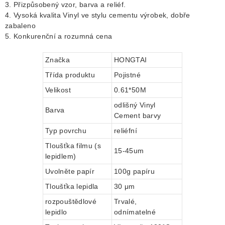
3. Přizpůsobený vzor, ​​barva a reliéf.
4. Vysoká kvalita
Vinyl ve stylu cementu
výrobek, dobře
zabaleno
5. Konkurenční a rozumná cena
Značka
HONGTAI
Třída produktu
Pojistné
Velikost
0.61*50M
odlišný
Vinyl
Barva
Cement
barvy
Typ povrchu
reliéfní
Tloušťka filmu (s
15-45um
lepidlem)
Uvolněte papír
100g papíru
Tloušťka lepidla
30 μm
rozpouštědlové
Trvalé,
lepidlo
odnímatelné