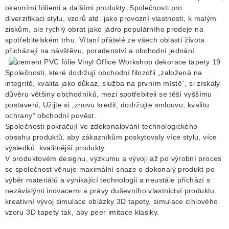
okenními fóliemi a dalšími produkty. Společnosti pro
diverzifikaci stylu, vzorů atd. jako provozní vlastnosti, k malým
ziskům, ale rychlý obrat jako jádro populárního prodeje na
spotřebitelském trhu. Vítaní přátelé ze všech oblastí života
přicházejí na návštěvu, poradenství a obchodní jednání.
Společnosti, které dodržují obchodní filozofii „založená na
integritě, kvalita jako důkaz, služba na prvním místě“, si získaly
důvěru většiny obchodníků, mezi spotřebiteli se těší vyššímu
postavení, Užijte si „znovu kredit, dodržujte smlouvu, kvalitu
ochrany“ obchodní pověst.
Společnosti pokračují ve zdokonalování technologického
obsahu produktů, aby zákazníkům poskytovaly více stylu, více
výsledků, kvalitnější produkty.
V produktovém designu, výzkumu a vývoji až po výrobní proces
se společnost věnuje maximální snaze o dokonalý produkt po
výběr materiálů a vynikající technologii a neustále přichází s
nezávislými inovacemi a právy duševního vlastnictví produktu,
kreativní vývoj simulace oblázky 3D tapety, simulace cihlového
vzoru 3D tapety tak, aby peer imitace klasiky.