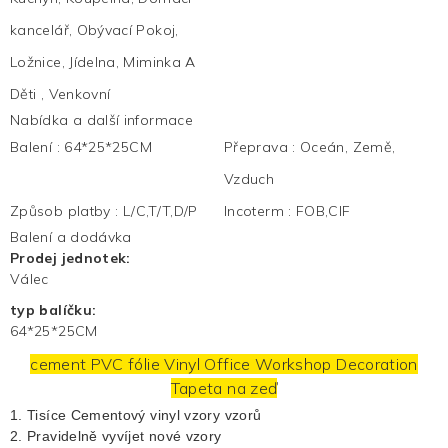
kancelář, Obývací Pokoj,
Ložnice, Jídelna, Miminka A
Děti , Venkovní
Nabídka a další informace
Balení
:
64*25*25CM
Přeprava
:
Oceán, Země,
Vzduch
Způsob platby
:
L/C,T/T,D/P
Incoterm
:
FOB,CIF
Balení a dodávka
Prodej jednotek:
Válec
typ balíčku:
64*25*25CM
cement PVC fólie Vinyl Office Workshop Decoration
Tapeta na zeď
1. Tisíce
Cementový vinyl
vzory vzorů
2. Pravidelně vyvíjet nové vzory