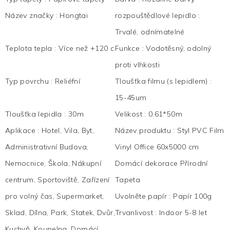
Název značky
:
Hongtai
rozpouštědlové lepidlo
:
Trvalé, odnímatelné
Teplota tepla
:
Více než +120 c
Funkce
:
Vodotěsný, odolný
proti vlhkosti
Typ povrchu
:
Reliéfní
Tloušťka filmu (s lepidlem)
:
15-45um
Tloušťka lepidla
:
30m
Velikost
:
0.61*50m
Aplikace
:
Hotel, Vila, Byt,
Název produktu
:
Styl PVC Film
Administrativní Budova,
Vinyl Office 60x5000 cm
Nemocnice, Škola, Nákupní
Domácí dekorace Přírodní
centrum, Sportoviště, Zařízení
Tapeta
pro volný čas, Supermarket,
Uvolněte papír
:
Papír 100g
Sklad, Dílna, Park, Statek, Dvůr,
Trvanlivost
:
Indoor 5-8 let
Kuchyň, Koupelna, Domácí