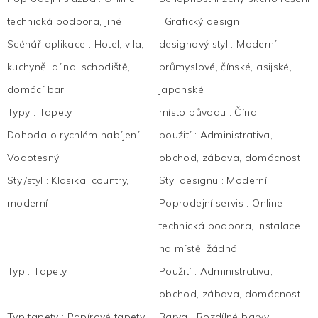
technická podpora, jiné
:
Grafický design
Scénář aplikace
:
Hotel, vila,
designový styl
:
Moderní,
kuchyně, dílna, schodiště,
průmyslové, čínské, asijské,
domácí bar
japonské
Typy
:
Tapety
místo původu
:
Čína
Dohoda o rychlém nabíjení
:
použití
:
Administrativa,
Vodotesný
obchod, zábava, domácnost
Styl/styl
:
Klasika, country,
Styl designu
:
Moderní
moderní
Poprodejní servis
:
Online
technická podpora, instalace
na místě, žádná
Typ
:
Tapety
Použití
:
Administrativa,
obchod, zábava, domácnost
Typ tapety
:
Papírové tapety
Barva
:
Rozdílné barvy