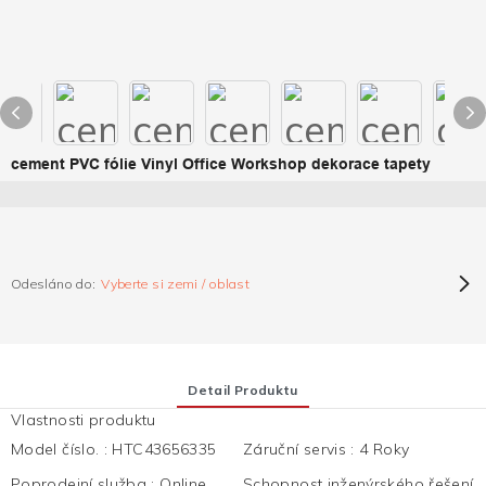
cement PVC fólie Vinyl Office Workshop dekorace tapety
Odesláno do:
Vyberte si zemi / oblast
Detail Produktu
Vlastnosti produktu
Model číslo.
:
HTC43656335
Záruční servis
:
4 Roky
Poprodejní služba
:
Online
Schopnost inženýrského řešení