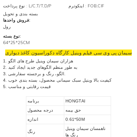
FOB,CIF
:
اینکوترم
L/C,T/T,D/P
:
نوع پرداخت
بسته بندی و تحویل
فروش واحدها:
رول
نوع بسته:
64*25*25CM
سیمان پی وی سی فیلم وینیل کارگاه دکوراسیون
کاغذ دیواری
1. هزاران
سیمان وینیل
طرح های الگو
2. به طور منظم الگوهای جدید ایجاد کنید
3. الگو، رنگ و برجسته سفارشی.
4. کیفیت بالا
وینیل سبک سیمانی
محصول، بسته بندی خوب
5. قیمت رقابتی و مناسب
HONGTAI
برنامه
حق بیمه
درجه محصول
0.61*50M
اندازه
ناهمسان
سیمان وینیل
رنگ
رنگ ها