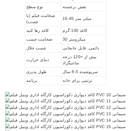
نقش برجسته
نوع سطح
ضخامت فیلم (با
15-45 میلی متر
چسب)
کاغذ 100 گرم
کاغذ رها کنید
30 میکرومتر
ضخامت چسب
دائمی، قابل جابجایی
چسب حلال
بیش از +120 درجه
دمای حرارت
سانتیگراد
سرپوشیده 5-8 سال
طول پذیری
تزئینی برای خانه
برنامه