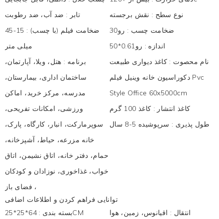
نوع سطح
:
نقش برجسته
تابر
:
ضد آب، ضد رطوبت
ضخامت چسب
:
رو30
ضخامت فیلم (با چسب)
:
15-45
اندازه
:
رو0.61*50
میلی متر
نام محصوت
:
کاغذ دیواری طبیعت
برنامه
:
هتل، ویلا، آپارتمان،
دکوراسیون خانه وینیل فیلم Pvc
ساختمان اداری، بیمارستان،
Style Office 60x5000cm
مدرسه، مرکز خرید، اماکن
کاغذ انتشار
:
کاغذ 100 گرم
ورزشی، امکانات تفریحی،
طول پذیری
:
سرپوشیده 5-8 سال
سوپرمارکت، انبار، کارگاه، پارک،
خانه مزرعه، حیاط، آشپزخانه،
حمام، دفتر خانه، اتاق نشیمن، اتاق
خواب، غذاخوری، نوزادان و کودکان
، فضای باز
توانایی فراهم کردن و اطلاعات اضافی
انتقال
:
اقیانوس، زمین، هوا
64*25*25CM
بسته بندی
: