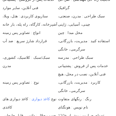
گرافیک
فنی آنلاین، سایر موارد
سبک طراحی
:
مدرن، صنعتی،
سناریوی کاربردی
:
هتل، ویلا،
چینی، آسیایی، ژاپنی
آشپزخانه، کارگاه، راه پله، بار خانه
محل مبدا
:
چین
انواع
:
تصاویر پس زمینه
استفاده کنید
:
مدیریت، بازرگانی،
قرارداد شارژ سریع
:
ضد آب
سرگرمی، خانگی
سبک طراحی
:
مدرسه
سبک/سبک
:
کلاسیک، کشوری،
خدمات پس از فروش
:
پشتیبانی
مدرن
فنی آنلاین، نصب در محل، هیچ
کاربرد
:
مدیریت، بازرگانی،
نوع:
:
تصاویر پس زمینه
سرگرمی، خانگی
رنگ
:
رنگهای متفاوت
نوع
کاغذ دیواری
:
کاغذ دیواری های
نام نویس
:
هونگتای
کاغذی
بیش از +120c
دمای حرارت
:
چسب حلال
:
دائمی، قابل جابجایی