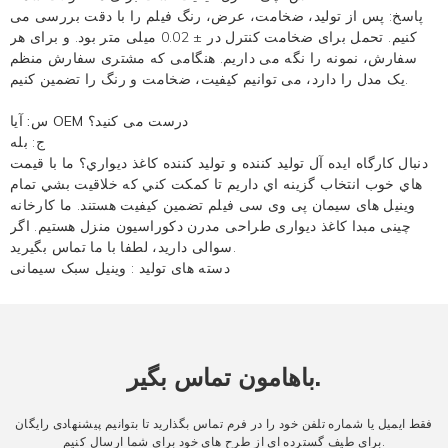
پاسخ: پس از تولید، ضخامت، عرض، رنگ فیلم را با دقت بررسی می
کنیم. تحمل برای ضخامت کنترل در ± 0.02 میلی متر بود. و برای هر
سفارش، نمونه را نگه می داریم. هنگامی که مشتری سفارش منظم
یک مدل را دارد، می توانیم کیفیت، ضخامت و رنگ را تضمین کنیم.
س: آیا OEM درست می کنید؟
ج: بله
دنبال کارگاه ايده آل توليد کننده و توليد کننده کاغذ ديواري؟ ما با قيمت
هاي خوب انتخاب گزينه اي داريم تا کمکت کني که خلاقيت بشي تمام
وینیل های سیمان پی وی سی فیلم تضمین کیفیت هستند. ما کارخانه
چینی مبدا کاغذ دیواری طراحی مدرن دکوراسیون منزل هستیم. اگر
سوالی دارید، لطفا با ما تماس بگیرید.
دسته های تولید :
وینیل سبک سیمانی
باهامون تماس بگير.
فقط ایمیل یا شماره تلفن خود را در فرم تماس بگذارید تا بتوانیم پیشنهادی رایگان
برای طیف گسترده ای از طرح های خود برای شما ارسال کنیم.