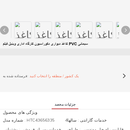
کاغذ دیواری دکوراسیون کارگاه اداری وینیل فیلم PVC سیمانی
یک کشور / منطقه را انتخاب کنید
فرستاده شده به:
جزئیات محصد
ویژگی های محصول
خدمات گارانتی
:
سالها4
HTC43656335
:
شماره مدل
قابلیت راه حل مهندسی
:
طراحی
خدمات پس از فروشی
:
پشتیبانی